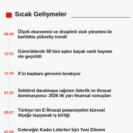
Sıcak Gelişmeler
Ölçek ekonomisi ve disiplinli stok yönetimi ile
06:49
karlılıkta yükseliş trendi
Gümrüklerde 58 bini aşkın kaçak canlı hayvan
11:51
ele geçirildi
X’in başkanı görevini bırakıyor
11:44
Sektörel daralmaya rağmen liderlik ve ihracat
07:25
dominasyonu: 2026 ilk yarı finansal sonuçları
Türkiye’nin E-İhracat potansiyelini küresel
09:07
ölçeğe taşıyacak iş birliği
Geleceğin Kadın Liderleri İçin Yeni Dönem
07:09