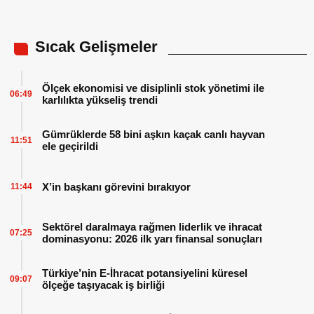
Sıcak Gelişmeler
Ölçek ekonomisi ve disiplinli stok yönetimi ile
06:49
karlılıkta yükseliş trendi
Gümrüklerde 58 bini aşkın kaçak canlı hayvan
11:51
ele geçirildi
X’in başkanı görevini bırakıyor
11:44
Sektörel daralmaya rağmen liderlik ve ihracat
07:25
dominasyonu: 2026 ilk yarı finansal sonuçları
Türkiye’nin E-İhracat potansiyelini küresel
09:07
ölçeğe taşıyacak iş birliği