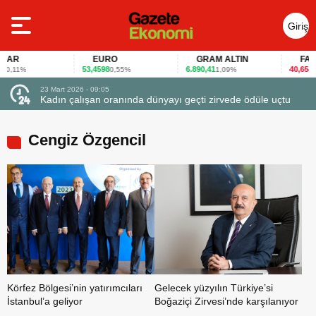
Giriş
Yap
AR
EURO
GRAM ALTIN
FAİZ
53,4598
6.890,41
40,65
,11%
0,55%
1,09%
-0,1
23 Mart 2026 - 09:05
23 Ma
Kadın çalışan oranında dünyayı geçti zirvede ödüle uçtu
Firm
Cengiz Özgencil
Körfez Bölgesi’nin yatırımcıları
Gelecek yüzyılın Türkiye’si
İstanbul’a geliyor
Boğaziçi Zirvesi’nde karşılanıyor