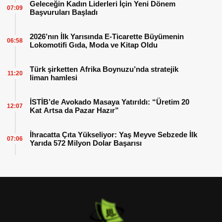
Geleceğin Kadın Liderleri İçin Yeni Dönem
07:09
Başvuruları Başladı
2026’nın İlk Yarısında E-Ticarette Büyümenin
06:58
Lokomotifi Gıda, Moda ve Kitap Oldu
Türk şirketten Afrika Boynuzu’nda stratejik
11:20
liman hamlesi
İSTİB’de Avokado Masaya Yatırıldı: “Üretim 20
12:07
Kat Artsa da Pazar Hazır”
İhracatta Çıta Yükseliyor: Yaş Meyve Sebzede İlk
07:06
Yarıda 572 Milyon Dolar Başarısı