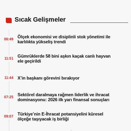
sertifika aldı
Sıcak Gelişmeler
Ölçek ekonomisi ve disiplinli stok yönetimi ile
06:49
karlılıkta yükseliş trendi
Gümrüklerde 58 bini aşkın kaçak canlı hayvan
11:51
ele geçirildi
X’in başkanı görevini bırakıyor
11:44
Sektörel daralmaya rağmen liderlik ve ihracat
07:25
dominasyonu: 2026 ilk yarı finansal sonuçları
Türkiye’nin E-İhracat potansiyelini küresel
09:07
ölçeğe taşıyacak iş birliği