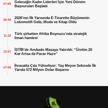
Geleceğin Kadın Liderleri İçin Yeni Dönem
07:09
Başvuruları Başladı
2026’nın İlk Yarısında E-Ticarette Büyümenin
06:58
Lokomotifi Gıda, Moda ve Kitap Oldu
Türk şirketten Afrika Boynuzu’nda stratejik
11:20
liman hamlesi
İSTİB’de Avokado Masaya Yatırıldı: “Üretim 20
12:07
Kat Artsa da Pazar Hazır”
İhracatta Çıta Yükseliyor: Yaş Meyve Sebzede İlk
07:06
Yarıda 572 Milyon Dolar Başarısı