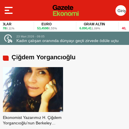
Giriş
Yap
LAR
EURO
GRAM ALTIN
FAİ
78
53,4598
6.890,41
40,65
0,11%
0,55%
1,09%
-0
23 Mart 2026 - 09:05
Kadın çalışan oranında dünyayı geçti zirvede ödüle uçtu
Çiğdem Yorgancıoğlu
Ekonomist Yazarımız H. Çiğdem
Yorgancıoğlu’nun Berkeley
California Üniversitesi’nden