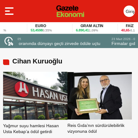
Giriş
Yap
EURO
GRAM ALTIN
FAİZ
53,4598
6.890,41
40,65
0,55%
1,09%
-0,12%
23 Mart 2026 - 07:12
uçtu
Firmalar gıda fuarlarını bu anket ile değerlendirdi
Cihan Kuruoğlu
Reis Gıda’nın sürdürülebilirlik
Yağmur suyu hamlesi Hasan
vizyonuna ödül
Usta Kebap’a ödül getirdi