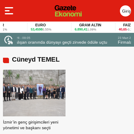
Giriş
Yap
R
EURO
GRAM ALTIN
FAİZ
53,4598
6.890,41
40,65
1%
0,55%
1,09%
-0,12%
23 Mart 2026 - 07:12
zirvede ödüle uçtu
Firmalar gıda fuarlarını bu anket ile değerlendi
Cüneyd TEMEL
İzmir’in genç girişimcileri yeni
yönetimi ve başkanı seçti