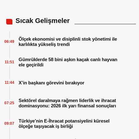
Sıcak Gelişmeler
Ölçek ekonomisi ve disiplinli stok yönetimi ile
06:49
karlılıkta yükseliş trendi
Gümrüklerde 58 bini aşkın kaçak canlı hayvan
11:51
ele geçirildi
X’in başkanı görevini bırakıyor
11:44
Sektörel daralmaya rağmen liderlik ve ihracat
07:25
dominasyonu: 2026 ilk yarı finansal sonuçları
Türkiye’nin E-İhracat potansiyelini küresel
09:07
ölçeğe taşıyacak iş birliği