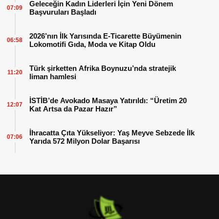
Geleceğin Kadın Liderleri İçin Yeni Dönem
07:09
Başvuruları Başladı
2026’nın İlk Yarısında E-Ticarette Büyümenin
06:58
Lokomotifi Gıda, Moda ve Kitap Oldu
Türk şirketten Afrika Boynuzu’nda stratejik
11:20
liman hamlesi
İSTİB’de Avokado Masaya Yatırıldı: “Üretim 20
12:07
Kat Artsa da Pazar Hazır”
İhracatta Çıta Yükseliyor: Yaş Meyve Sebzede İlk
07:06
Yarıda 572 Milyon Dolar Başarısı