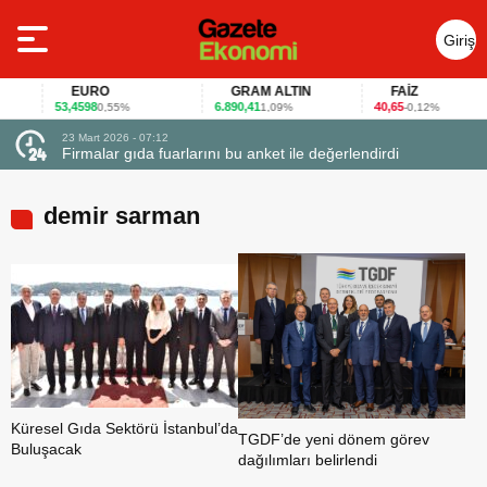
Giriş
Yap
EURO
GRAM ALTIN
FAİZ
53,4598
6.890,41
40,65
0,55%
1,09%
-0,12%
23 Mart 2026 - 07:12
uçtu
Firmalar gıda fuarlarını bu anket ile değerlendirdi
demir sarman
Küresel Gıda Sektörü İstanbul’da
TGDF’de yeni dönem görev
Buluşacak
dağılımları belirlendi