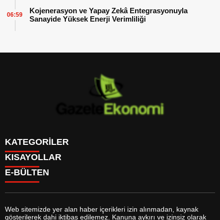
Kojenerasyon ve Yapay Zekâ Entegrasyonuyla
06:59
Sanayide Yüksek Enerji Verimliliği
KATEGORİLER
KISAYOLLAR
GÜNDEM
E-BÜLTEN
DÜNYA
BURÇLAR
SİYASET
CANLI BORSA
EKONOMİ
CANLI SONUÇLAR
SPOR
CANLI TV
MAGAZİN
Web sitemizde yer alan haber içerikleri izin alınmadan, kaynak
FİKSTÜR
SAĞLIK
gösterilerek dahi iktibas edilemez. Kanuna aykırı ve izinsiz olarak