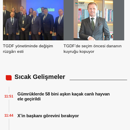
TGDF yönetiminde değişim
TGDF’de seçim öncesi dananın
rüzgârı esti
kuyruğu kopuyor
Sıcak Gelişmeler
Gümrüklerde 58 bini aşkın kaçak canlı hayvan
11:51
ele geçirildi
X’in başkanı görevini bırakıyor
11:44