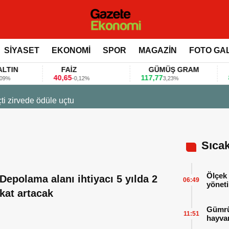
SİYASET
EKONOMİ
SPOR
MAGAZİN
FOTO GA
N
FAİZ
GÜMÜŞ GRAM
B
40,65
117,77
80.1
-0,12%
3,23%
23 Mart 2026 - 07:12
Firmalar gıda fuarlarını bu anket ile değerlendirdi
Sıca
Ölçek 
Depolama alanı ihtiyacı 5 yılda 2
06:49
yöneti
kat artacak
Gümrük
11:51
hayvan