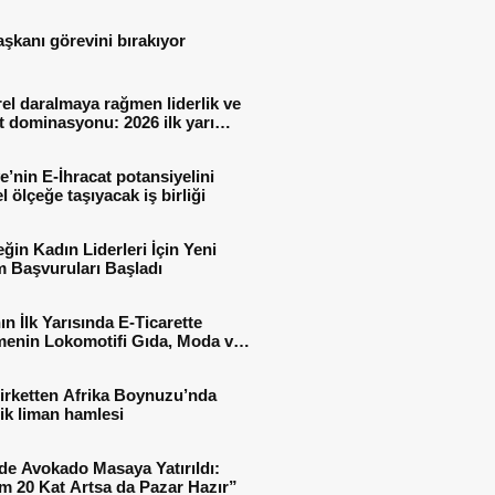
aşkanı görevini bırakıyor
el daralmaya rağmen liderlik ve
t dominasyonu: 2026 ilk yarı
al sonuçları
e’nin E-İhracat potansiyelini
l ölçeğe taşıyacak iş birliği
ğin Kadın Liderleri İçin Yeni
 Başvuruları Başladı
ın İlk Yarısında E-Ticarette
enin Lokomotifi Gıda, Moda ve
 Oldu
irketten Afrika Boynuzu’nda
jik liman hamlesi
de Avokado Masaya Yatırıldı:
m 20 Kat Artsa da Pazar Hazır”