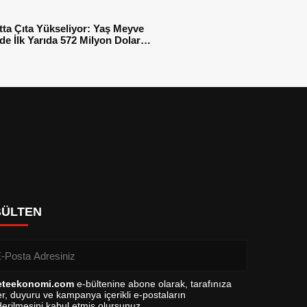
tta Çıta Yükseliyor: Yaş Meyve
e İlk Yarıda 572 Milyon Dolar
sı
BÜLTEN
eteekonomi.com
e-bültenine abone olarak, tarafınıza
r, duyuru ve kampanya içerikli e-postaların
erilmesini kabul etmiş olursunuz.