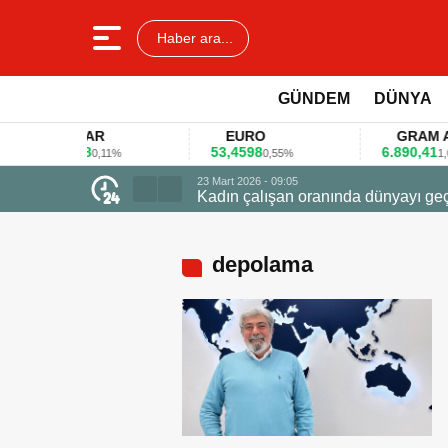
Haber ara...
GÜNDEM
DÜNYA
DOLAR
EURO
GRAM ALTI
45,3578
53,4598
6.890,41
0,11%
0,55%
1,09%
e uçtu
depolama