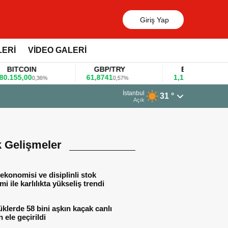
Giriş Yap
LERİ
VİDEO GALERİ
ITCOIN
GBP/TRY
EUR/USD
55,00
61,8741
1,1781
0,36%
0,57%
0,47%
İstanbul
31 °
Açık
k Gelişmeler
ekonomisi ve disiplinli stok
mi ile karlılıkta yükseliş trendi
lerde 58 bini aşkın kaçak canlı
 ele geçirildi