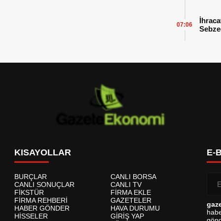
İhraca
07:06
Sebzed
Başarı
KISAYOLLAR
E-
BURÇLAR
CANLI BORSA
CANLI SONUÇLAR
CANLI TV
FİKSTÜR
FİRMA EKLE
FİRMA REHBERİ
GAZETELER
gaz
HABER GÖNDER
HAVA DURUMU
habe
HİSSELER
GİRİŞ YAP
gönd