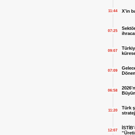
X’in b
11:44
Sektör
07:25
ihraca
finans
Türkiy
09:07
kürese
Gelece
07:09
Dönem
2026’n
06:58
Büyüm
Kitap
Türk ş
11:20
strate
İSTİB’
12:07
“Üreti