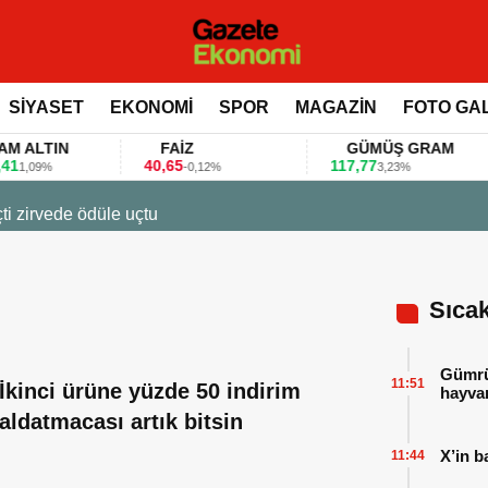
SİYASET
EKONOMİ
SPOR
MAGAZİN
FOTO GA
TIN
FAİZ
GÜMÜŞ GRAM
40,65
117,77
8
9%
-0,12%
3,23%
ti zirvede ödüle uçtu
Sıca
Gümrük
11:51
İkinci ürüne yüzde 50 indirim
hayvan
aldatmacası artık bitsin
X’in b
11:44