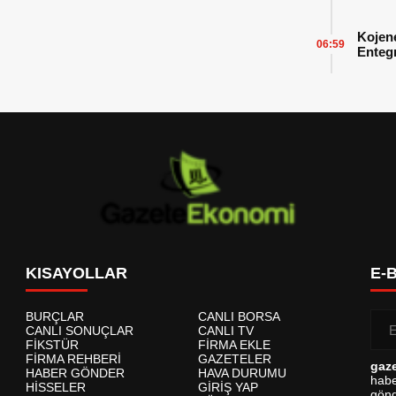
Başarı
Kojen
06:59
Enteg
Enerji
KISAYOLLAR
E-
BURÇLAR
CANLI BORSA
CANLI SONUÇLAR
CANLI TV
FİKSTÜR
FİRMA EKLE
FİRMA REHBERİ
GAZETELER
gaz
HABER GÖNDER
HAVA DURUMU
habe
HİSSELER
GİRİŞ YAP
gönd