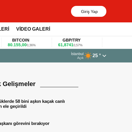
Giriş Yap
LERİ
VİDEO GALERİ
BITCOIN
GBP/TRY
EUR/USD
0.155,00
61,8741
1,1781
0,36%
0,57%
0,47%
23 Mart 2026 - 07:12
İstanbul
25 °
Firmalar gıda fuarlarını bu anket ile değe
Açık
k Gelişmeler
lerde 58 bini aşkın kaçak canlı
 ele geçirildi
aşkanı görevini bırakıyor