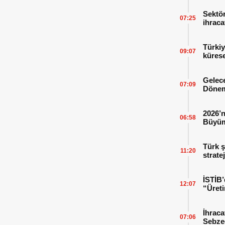
Sektör
07:25
ihraca
finans
Türkiy
09:07
kürese
Gelece
07:09
Dönem
2026’n
06:58
Büyüm
Kitap
Türk ş
11:20
strate
İSTİB’
12:07
“Üreti
İhraca
07:06
Sebzed