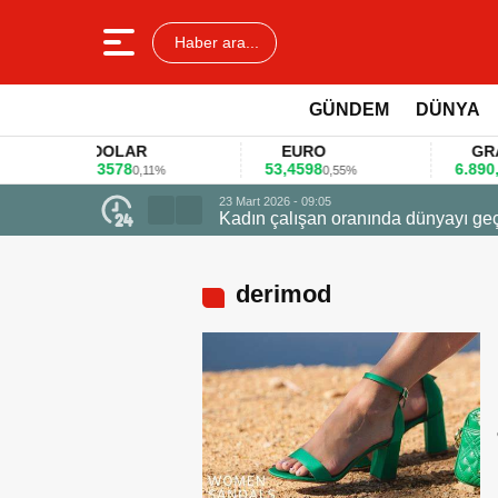
Haber ara...
GÜNDEM
DÜNYA
DOLAR
EURO
GRAM AL
45,3578
53,4598
6.890,41
0,11%
0,55%
1,0
23 Mart 2026 - 09:05
Kadın çalışan oranında dünyayı geç
derimod