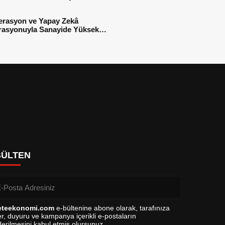
sı
erasyon ve Yapay Zekâ
rasyonuyla Sanayide Yüksek
 Verimliliği
BÜLTEN
eteekonomi.com
e-bültenine abone olarak, tarafınıza
r, duyuru ve kampanya içerikli e-postaların
erilmesini kabul etmiş olursunuz.