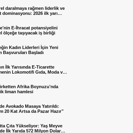
el daralmaya rağmen liderlik ve
t dominasyonu: 2026 ilk yarı
al sonuçları
e’nin E-İhracat potansiyelini
l ölçeğe taşıyacak iş birliği
ğin Kadın Liderleri İçin Yeni
 Başvuruları Başladı
ın İlk Yarısında E-Ticarette
enin Lokomotifi Gıda, Moda ve
 Oldu
irketten Afrika Boynuzu’nda
jik liman hamlesi
de Avokado Masaya Yatırıldı:
m 20 Kat Artsa da Pazar Hazır”
tta Çıta Yükseliyor: Yaş Meyve
e İlk Yarıda 572 Milyon Dolar