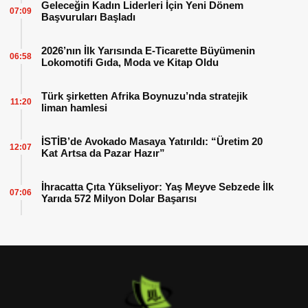
Geleceğin Kadın Liderleri İçin Yeni Dönem
07:09
Başvuruları Başladı
2026’nın İlk Yarısında E-Ticarette Büyümenin
06:58
Lokomotifi Gıda, Moda ve Kitap Oldu
Türk şirketten Afrika Boynuzu’nda stratejik
11:20
liman hamlesi
İSTİB’de Avokado Masaya Yatırıldı: “Üretim 20
12:07
Kat Artsa da Pazar Hazır”
İhracatta Çıta Yükseliyor: Yaş Meyve Sebzede İlk
07:06
Yarıda 572 Milyon Dolar Başarısı