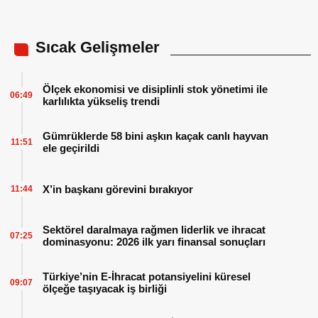
Sıcak Gelişmeler
Ölçek ekonomisi ve disiplinli stok yönetimi ile
06:49
karlılıkta yükseliş trendi
Gümrüklerde 58 bini aşkın kaçak canlı hayvan
11:51
ele geçirildi
X’in başkanı görevini bırakıyor
11:44
Sektörel daralmaya rağmen liderlik ve ihracat
07:25
dominasyonu: 2026 ilk yarı finansal sonuçları
Türkiye’nin E-İhracat potansiyelini küresel
09:07
ölçeğe taşıyacak iş birliği