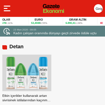
Giriş
Yap
OLAR
EURO
GRAM ALTIN
FAİ
578
53,4598
6.890,41
40,65
0,11%
0,55%
1,09%
-
23 Mart 2026 - 09:05
Kadın çalışan oranında dünyayı geçti zirvede ödüle uçtu
Detan
Etkin içerikler kullanarak artan
sivrisinek istilalarından kaçınmak
mümkün