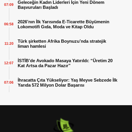
Geleceğin Kadın Liderleri İçin Yeni Dönem
07:09
Başvuruları Başladı
2026’nın İlk Yarısında E-Ticarette Büyümenin
06:58
Lokomotifi Gıda, Moda ve Kitap Oldu
Türk şirketten Afrika Boynuzu’nda stratejik
11:20
liman hamlesi
İSTİB’de Avokado Masaya Yatırıldı: “Üretim 20
12:07
Kat Artsa da Pazar Hazır”
İhracatta Çıta Yükseliyor: Yaş Meyve Sebzede İlk
07:06
Yarıda 572 Milyon Dolar Başarısı