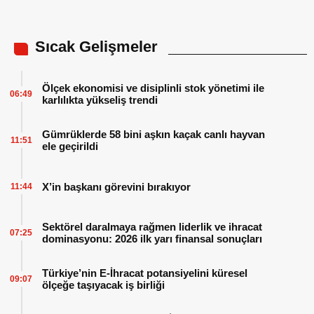
Başlatıyor
Sıcak Gelişmeler
Ölçek ekonomisi ve disiplinli stok yönetimi ile
06:49
karlılıkta yükseliş trendi
Gümrüklerde 58 bini aşkın kaçak canlı hayvan
11:51
ele geçirildi
X’in başkanı görevini bırakıyor
11:44
Sektörel daralmaya rağmen liderlik ve ihracat
07:25
dominasyonu: 2026 ilk yarı finansal sonuçları
Türkiye’nin E-İhracat potansiyelini küresel
09:07
ölçeğe taşıyacak iş birliği