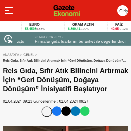
Giriş
Yap
EURO
GRAM ALTIN
FAİZ
53,4598
6.890,41
40,65
0,55%
1,09%
-0,12%
23 Mart 2026 - 07:12
uçtu
Firmalar gıda fuarlarını bu anket ile değerlendirdi
ANASAYFA
GENEL
Reis Gıda, Sıfır Atık Bilincini Artırmak İçin “Geri Dönüşüm, Doğaya Dönüşüm”
İnisiyatifi Başlatıyor
Reis Gıda, Sıfır Atık Bilincini Artırmak
İçin “Geri Dönüşüm, Doğaya
Dönüşüm” İnisiyatifi Başlatıyor
01.04.2024 09:23
Güncellenme :
01.04.2024 09:27