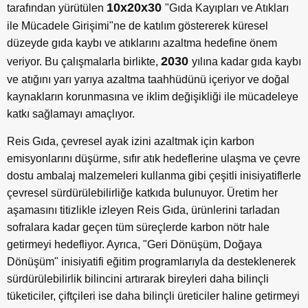
10x20x30
tarafından yürütülen
"Gıda Kayıpları ve Atıkları
ile Mücadele Girişimi"ne de katılım göstererek küresel
düzeyde gıda kaybı ve atıklarını azaltma hedefine önem
2030
veriyor. Bu çalışmalarla birlikte,
yılına kadar gıda kaybı
ve atığını yarı yarıya azaltma taahhüdünü içeriyor ve doğal
kaynakların korunmasına ve iklim değişikliği ile mücadeleye
katkı sağlamayı amaçlıyor.
Reis Gıda, çevresel ayak izini azaltmak için karbon
emisyonlarını düşürme, sıfır atık hedeflerine ulaşma ve çevre
dostu ambalaj malzemeleri kullanma gibi çeşitli inisiyatiflerle
çevresel sürdürülebilirliğe katkıda bulunuyor. Üretim her
aşamasını titizlikle izleyen Reis Gıda, ürünlerini tarladan
sofralara kadar geçen tüm süreçlerde karbon nötr hale
getirmeyi hedefliyor. Ayrıca, "Geri Dönüşüm, Doğaya
Dönüşüm" inisiyatifi eğitim programlarıyla da desteklenerek
sürdürülebilirlik bilincini artırarak bireyleri daha bilinçli
tüketiciler, çiftçileri ise daha bilinçli üreticiler haline getirmeyi