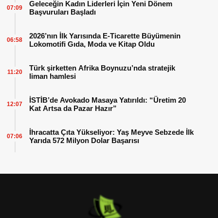
Geleceğin Kadın Liderleri İçin Yeni Dönem
07:09
Başvuruları Başladı
2026’nın İlk Yarısında E-Ticarette Büyümenin
06:58
Lokomotifi Gıda, Moda ve Kitap Oldu
Türk şirketten Afrika Boynuzu’nda stratejik
11:20
liman hamlesi
İSTİB’de Avokado Masaya Yatırıldı: “Üretim 20
12:07
Kat Artsa da Pazar Hazır”
İhracatta Çıta Yükseliyor: Yaş Meyve Sebzede İlk
07:06
Yarıda 572 Milyon Dolar Başarısı