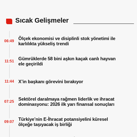
Sıcak Gelişmeler
Ölçek ekonomisi ve disiplinli stok yönetimi ile
06:49
karlılıkta yükseliş trendi
Gümrüklerde 58 bini aşkın kaçak canlı hayvan
11:51
ele geçirildi
X’in başkanı görevini bırakıyor
11:44
Sektörel daralmaya rağmen liderlik ve ihracat
07:25
dominasyonu: 2026 ilk yarı finansal sonuçları
Türkiye’nin E-İhracat potansiyelini küresel
09:07
ölçeğe taşıyacak iş birliği