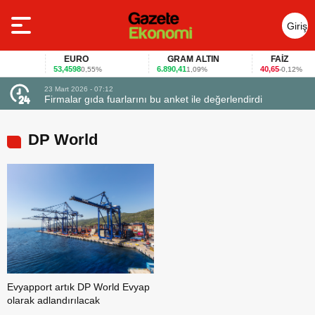
Giriş
Yap
EURO
GRAM ALTIN
FAİZ
53,4598
6.890,41
40,65
0,55%
1,09%
-0,12%
23 Mart 2026 - 07:12
uçtu
Firmalar gıda fuarlarını bu anket ile değerlendirdi
DP World
Evyapport artık DP World Evyap
olarak adlandırılacak