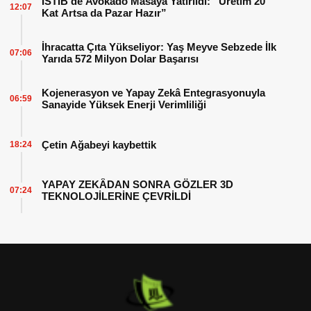
İSTİB’de Avokado Masaya Yatırıldı: “Üretim 20
12:07
Kat Artsa da Pazar Hazır”
İhracatta Çıta Yükseliyor: Yaş Meyve Sebzede İlk
07:06
Yarıda 572 Milyon Dolar Başarısı
Kojenerasyon ve Yapay Zekâ Entegrasyonuyla
06:59
Sanayide Yüksek Enerji Verimliliği
Çetin Ağabeyi kaybettik
18:24
YAPAY ZEKÂDAN SONRA GÖZLER 3D
07:24
TEKNOLOJİLERİNE ÇEVRİLDİ