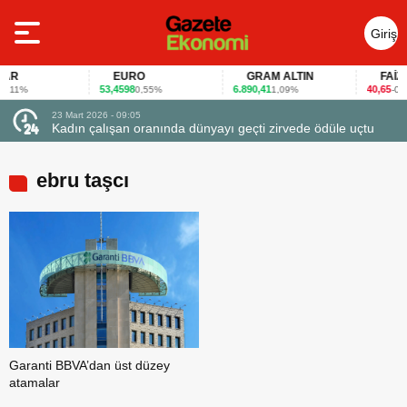
Giriş
Yap
R
EURO
GRAM ALTIN
FAİZ
53,4598
6.890,41
40,65
11%
0,55%
1,09%
-0,12
23 Mart 2026 - 07:12
ranında dünyayı geçti zirvede ödüle uçtu
Firmalar gıda fuarlarını b
ebru taşcı
Garanti BBVA’dan üst düzey
atamalar