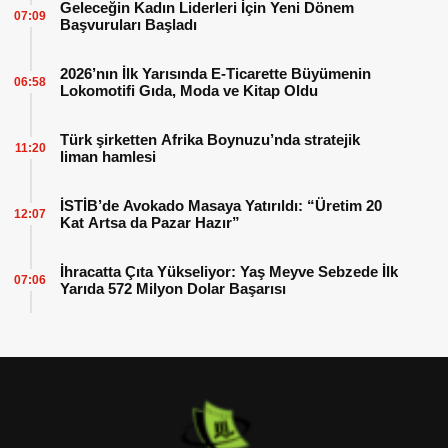
Geleceğin Kadın Liderleri İçin Yeni Dönem
07:09
Başvuruları Başladı
2026’nın İlk Yarısında E-Ticarette Büyümenin
06:58
Lokomotifi Gıda, Moda ve Kitap Oldu
Türk şirketten Afrika Boynuzu’nda stratejik
11:20
liman hamlesi
İSTİB’de Avokado Masaya Yatırıldı: “Üretim 20
12:07
Kat Artsa da Pazar Hazır”
İhracatta Çıta Yükseliyor: Yaş Meyve Sebzede İlk
07:06
Yarıda 572 Milyon Dolar Başarısı