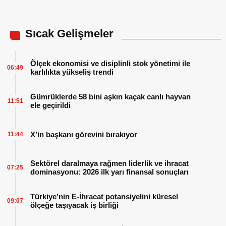
Sıcak Gelişmeler
Ölçek ekonomisi ve disiplinli stok yönetimi ile
06:49
karlılıkta yükseliş trendi
Gümrüklerde 58 bini aşkın kaçak canlı hayvan
11:51
ele geçirildi
X’in başkanı görevini bırakıyor
11:44
Sektörel daralmaya rağmen liderlik ve ihracat
07:25
dominasyonu: 2026 ilk yarı finansal sonuçları
Türkiye’nin E-İhracat potansiyelini küresel
09:07
ölçeğe taşıyacak iş birliği