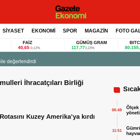
SİYASET
EKONOMİ
SPOR
MAGAZİN
FOTO GA
FAİZ
GÜMÜŞ GRAM
BITCOIN
40,65
117,77
80.155,00
-0,12%
3,23%
0,
 değerlendirdi
lleri İhracatçıları Birliği
Sıca
Ölçek 
06:49
yöneti
Rotasını Kuzey Amerika’ya kırdı
Gümrük
11:51
hayvan