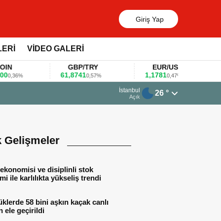
Giriş Yap
LERİ
VİDEO GALERİ
GBP/TRY
EUR/USD
61,8741
1,1781
1
36%
0,57%
0,47%
13 Mart 2026 - 06:55
İstanbul
26 °
Huawei KOBİ’ler için yapay zekâ odaklı e
Açık
k Gelişmeler
ekonomisi ve disiplinli stok
mi ile karlılıkta yükseliş trendi
lerde 58 bini aşkın kaçak canlı
 ele geçirildi