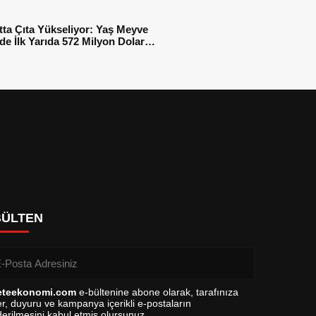
tta Çıta Yükseliyor: Yaş Meyve
e İlk Yarıda 572 Milyon Dolar
sı
BÜLTEN
eteekonomi.com
e-bültenine abone olarak, tarafınıza
r, duyuru ve kampanya içerikli e-postaların
erilmesini kabul etmiş olursunuz.