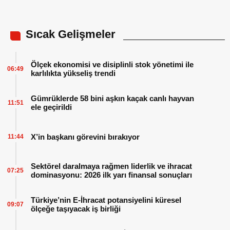
Sıcak Gelişmeler
Ölçek ekonomisi ve disiplinli stok yönetimi ile
06:49
karlılıkta yükseliş trendi
Gümrüklerde 58 bini aşkın kaçak canlı hayvan
11:51
ele geçirildi
X’in başkanı görevini bırakıyor
11:44
Sektörel daralmaya rağmen liderlik ve ihracat
07:25
dominasyonu: 2026 ilk yarı finansal sonuçları
Türkiye’nin E-İhracat potansiyelini küresel
09:07
ölçeğe taşıyacak iş birliği