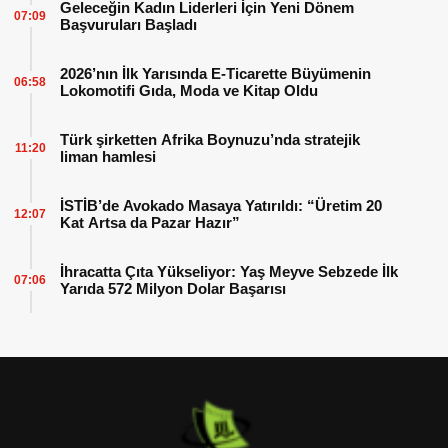
Geleceğin Kadın Liderleri İçin Yeni Dönem
07:09
Başvuruları Başladı
2026’nın İlk Yarısında E-Ticarette Büyümenin
06:58
Lokomotifi Gıda, Moda ve Kitap Oldu
Türk şirketten Afrika Boynuzu’nda stratejik
11:20
liman hamlesi
İSTİB’de Avokado Masaya Yatırıldı: “Üretim 20
12:07
Kat Artsa da Pazar Hazır”
İhracatta Çıta Yükseliyor: Yaş Meyve Sebzede İlk
07:06
Yarıda 572 Milyon Dolar Başarısı