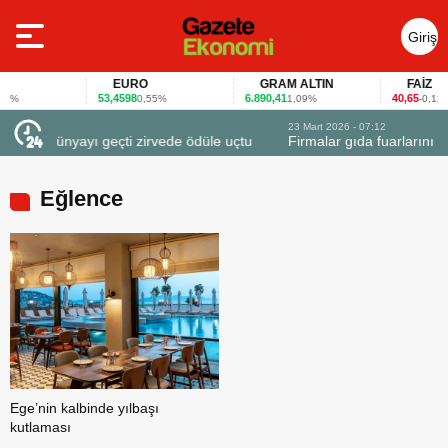
Giriş
Yap
EURO
GRAM ALTIN
FAİZ
53,4598
6.890,41
40,65
1%
0,55%
1,09%
-0,12%
23 Mart 2026 - 07:12
 ödüle uçtu
Firmalar gıda fuarlarını bu anket ile değerlendirdi
Eğlence
Ege’nin kalbinde yılbaşı
kutlaması