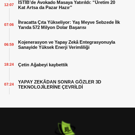
İSTİB’de Avokado Masaya Yatırıldı: “Üretim 20
12:07
Kat Artsa da Pazar Hazır”
İhracatta Çıta Yükseliyor: Yaş Meyve Sebzede İlk
07:06
Yarıda 572 Milyon Dolar Başarısı
Kojenerasyon ve Yapay Zekâ Entegrasyonuyla
06:59
Sanayide Yüksek Enerji Verimliliği
Çetin Ağabeyi kaybettik
18:24
YAPAY ZEKÂDAN SONRA GÖZLER 3D
07:24
TEKNOLOJİLERİNE ÇEVRİLDİ