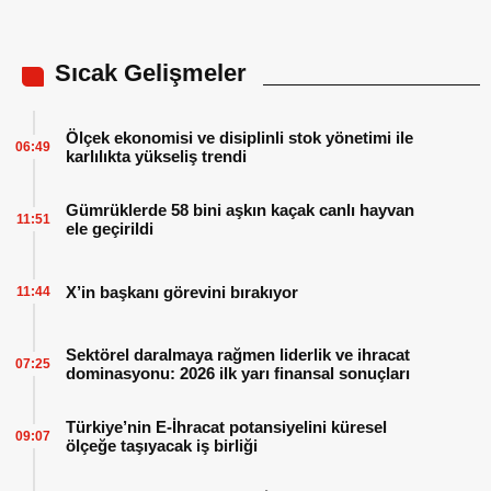
Sıcak Gelişmeler
Ölçek ekonomisi ve disiplinli stok yönetimi ile
06:49
karlılıkta yükseliş trendi
Gümrüklerde 58 bini aşkın kaçak canlı hayvan
11:51
ele geçirildi
X’in başkanı görevini bırakıyor
11:44
Sektörel daralmaya rağmen liderlik ve ihracat
07:25
dominasyonu: 2026 ilk yarı finansal sonuçları
Türkiye’nin E-İhracat potansiyelini küresel
09:07
ölçeğe taşıyacak iş birliği