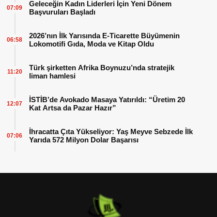
Geleceğin Kadın Liderleri İçin Yeni Dönem
07:09
Başvuruları Başladı
2026’nın İlk Yarısında E-Ticarette Büyümenin
06:58
Lokomotifi Gıda, Moda ve Kitap Oldu
Türk şirketten Afrika Boynuzu’nda stratejik
11:20
liman hamlesi
İSTİB’de Avokado Masaya Yatırıldı: “Üretim 20
12:07
Kat Artsa da Pazar Hazır”
İhracatta Çıta Yükseliyor: Yaş Meyve Sebzede İlk
07:06
Yarıda 572 Milyon Dolar Başarısı