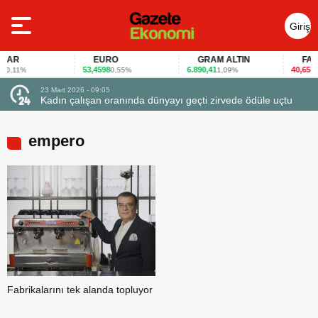
Giriş
Yap
AR
EURO
GRAM ALTIN
FAİZ
53,4598
6.890,41
40,65
0,11%
0,55%
1,09%
-0,1
23 Mart 2026 - 09:05
23
Kadın çalışan oranında dünyayı geçti zirvede ödüle uçtu
F
empero
Fabrikalarını tek alanda topluyor