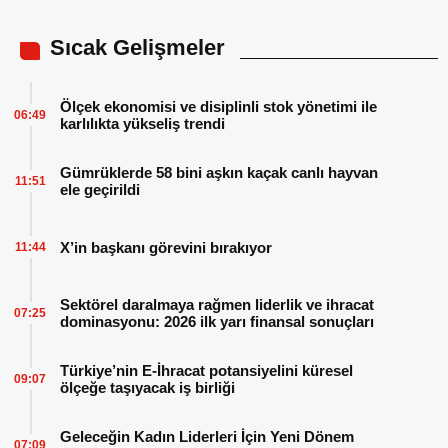
Sıcak Gelişmeler
Ölçek ekonomisi ve disiplinli stok yönetimi ile
06:49
karlılıkta yükseliş trendi
Gümrüklerde 58 bini aşkın kaçak canlı hayvan
11:51
ele geçirildi
X’in başkanı görevini bırakıyor
11:44
Sektörel daralmaya rağmen liderlik ve ihracat
07:25
dominasyonu: 2026 ilk yarı finansal sonuçları
Türkiye’nin E-İhracat potansiyelini küresel
09:07
ölçeğe taşıyacak iş birliği
Geleceğin Kadın Liderleri İçin Yeni Dönem
07:09