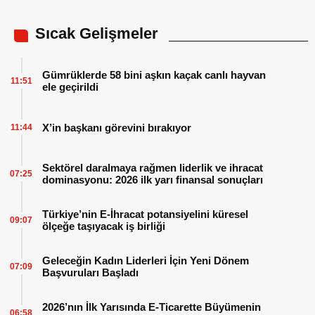
Sıcak Gelişmeler
Gümrüklerde 58 bini aşkın kaçak canlı hayvan
11:51
ele geçirildi
X’in başkanı görevini bırakıyor
11:44
Sektörel daralmaya rağmen liderlik ve ihracat
07:25
dominasyonu: 2026 ilk yarı finansal sonuçları
Türkiye’nin E-İhracat potansiyelini küresel
09:07
ölçeğe taşıyacak iş birliği
Geleceğin Kadın Liderleri İçin Yeni Dönem
07:09
Başvuruları Başladı
2026’nın İlk Yarısında E-Ticarette Büyümenin
06:58