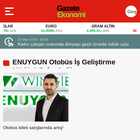
Giriş
Yap
LAR
EURO
GRAM ALTIN
FAİZ
8
53,4598
6.890,41
40,65
0,11%
0,55%
1,09%
-0
23 Mart 2026 - 09:05
Kadın çalışan oranında dünyayı geçti zirvede ödüle uçtu
ENUYGUN Otobüs İş Geliştirme
Müdürü Zafer Sağlam
Otobüs bileti satışlarında artış!