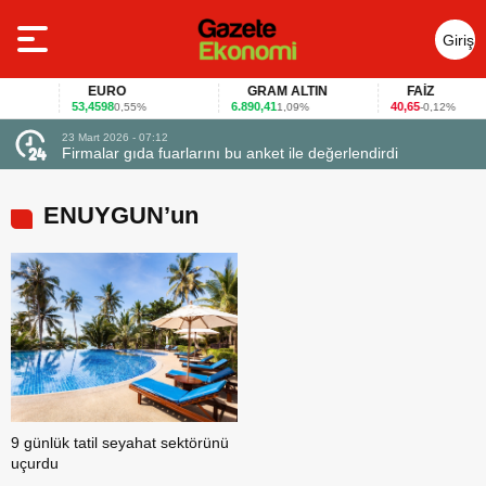
Giriş
Yap
EURO
GRAM ALTIN
FAİZ
53,4598
6.890,41
40,65
0,55%
1,09%
-0,12%
23 Mart 2026 - 07:12
uçtu
Firmalar gıda fuarlarını bu anket ile değerlendirdi
ENUYGUN’un
9 günlük tatil seyahat sektörünü
uçurdu