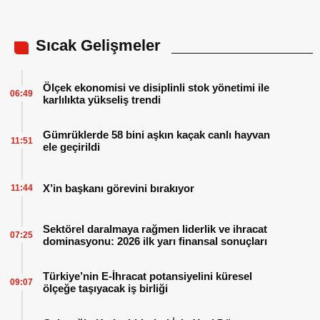
Sıcak Gelişmeler
Ölçek ekonomisi ve disiplinli stok yönetimi ile
06:49
karlılıkta yükseliş trendi
Gümrüklerde 58 bini aşkın kaçak canlı hayvan
11:51
ele geçirildi
X’in başkanı görevini bırakıyor
11:44
Sektörel daralmaya rağmen liderlik ve ihracat
07:25
dominasyonu: 2026 ilk yarı finansal sonuçları
Türkiye’nin E-İhracat potansiyelini küresel
09:07
ölçeğe taşıyacak iş birliği