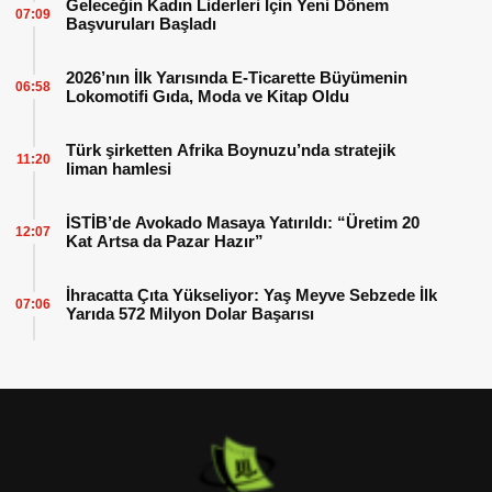
Geleceğin Kadın Liderleri İçin Yeni Dönem
07:09
Başvuruları Başladı
2026’nın İlk Yarısında E-Ticarette Büyümenin
06:58
Lokomotifi Gıda, Moda ve Kitap Oldu
Türk şirketten Afrika Boynuzu’nda stratejik
11:20
liman hamlesi
İSTİB’de Avokado Masaya Yatırıldı: “Üretim 20
12:07
Kat Artsa da Pazar Hazır”
İhracatta Çıta Yükseliyor: Yaş Meyve Sebzede İlk
07:06
Yarıda 572 Milyon Dolar Başarısı