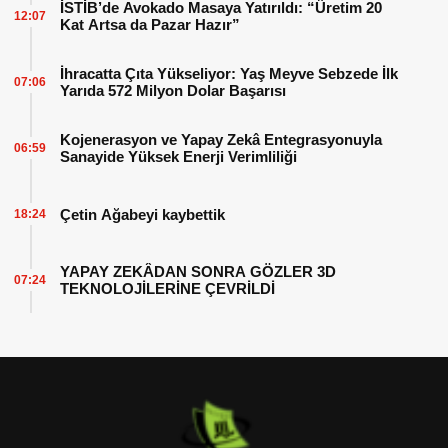
İSTİB’de Avokado Masaya Yatırıldı: “Üretim 20
12:07
Kat Artsa da Pazar Hazır”
İhracatta Çıta Yükseliyor: Yaş Meyve Sebzede İlk
07:06
Yarıda 572 Milyon Dolar Başarısı
Kojenerasyon ve Yapay Zekâ Entegrasyonuyla
06:59
Sanayide Yüksek Enerji Verimliliği
Çetin Ağabeyi kaybettik
18:24
YAPAY ZEKÂDAN SONRA GÖZLER 3D
07:24
TEKNOLOJİLERİNE ÇEVRİLDİ