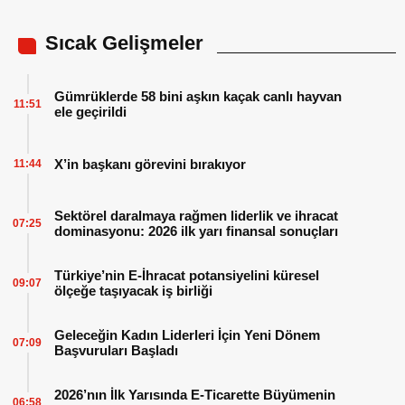
Sıcak Gelişmeler
Gümrüklerde 58 bini aşkın kaçak canlı hayvan
11:51
ele geçirildi
X’in başkanı görevini bırakıyor
11:44
Sektörel daralmaya rağmen liderlik ve ihracat
07:25
dominasyonu: 2026 ilk yarı finansal sonuçları
Türkiye’nin E-İhracat potansiyelini küresel
09:07
ölçeğe taşıyacak iş birliği
Geleceğin Kadın Liderleri İçin Yeni Dönem
07:09
Başvuruları Başladı
2026’nın İlk Yarısında E-Ticarette Büyümenin
06:58