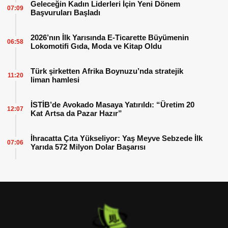
Geleceğin Kadın Liderleri İçin Yeni Dönem
07:09
Başvuruları Başladı
2026’nın İlk Yarısında E-Ticarette Büyümenin
06:58
Lokomotifi Gıda, Moda ve Kitap Oldu
Türk şirketten Afrika Boynuzu’nda stratejik
11:20
liman hamlesi
İSTİB’de Avokado Masaya Yatırıldı: “Üretim 20
12:07
Kat Artsa da Pazar Hazır”
İhracatta Çıta Yükseliyor: Yaş Meyve Sebzede İlk
07:06
Yarıda 572 Milyon Dolar Başarısı