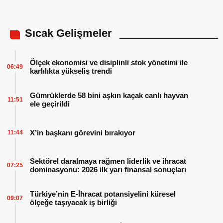
Sıcak Gelişmeler
Ölçek ekonomisi ve disiplinli stok yönetimi ile
06:49
karlılıkta yükseliş trendi
Gümrüklerde 58 bini aşkın kaçak canlı hayvan
11:51
ele geçirildi
X’in başkanı görevini bırakıyor
11:44
Sektörel daralmaya rağmen liderlik ve ihracat
07:25
dominasyonu: 2026 ilk yarı finansal sonuçları
Türkiye’nin E-İhracat potansiyelini küresel
09:07
ölçeğe taşıyacak iş birliği