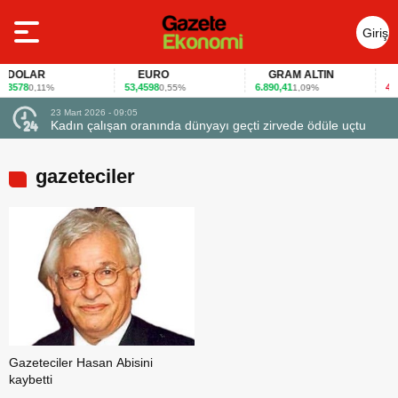
Giriş
Yap
DOLAR
EURO
GRAM ALTIN
F
3578
53,4598
6.890,41
40,6
0,11%
0,55%
1,09%
23 Mart 2026 - 09:05
Kadın çalışan oranında dünyayı geçti zirvede ödüle uçtu
gazeteciler
Gazeteciler Hasan Abisini
kaybetti