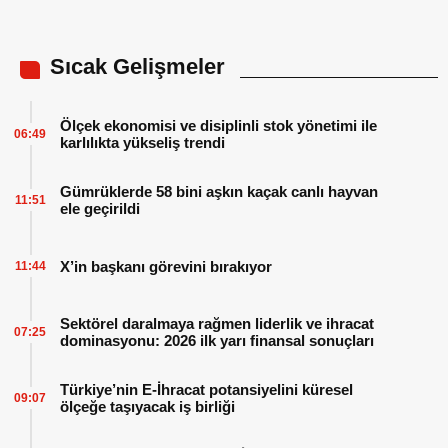
Sıcak Gelişmeler
Ölçek ekonomisi ve disiplinli stok yönetimi ile
06:49
karlılıkta yükseliş trendi
Gümrüklerde 58 bini aşkın kaçak canlı hayvan
11:51
ele geçirildi
X’in başkanı görevini bırakıyor
11:44
Sektörel daralmaya rağmen liderlik ve ihracat
07:25
dominasyonu: 2026 ilk yarı finansal sonuçları
Türkiye’nin E-İhracat potansiyelini küresel
09:07
ölçeğe taşıyacak iş birliği