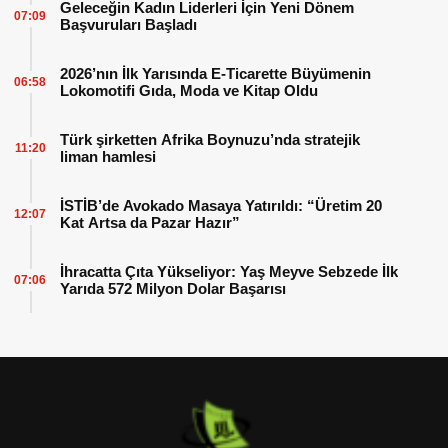
Geleceğin Kadın Liderleri İçin Yeni Dönem
07:09
Başvuruları Başladı
2026’nın İlk Yarısında E-Ticarette Büyümenin
06:58
Lokomotifi Gıda, Moda ve Kitap Oldu
Türk şirketten Afrika Boynuzu’nda stratejik
11:20
liman hamlesi
İSTİB’de Avokado Masaya Yatırıldı: “Üretim 20
12:07
Kat Artsa da Pazar Hazır”
İhracatta Çıta Yükseliyor: Yaş Meyve Sebzede İlk
07:06
Yarıda 572 Milyon Dolar Başarısı