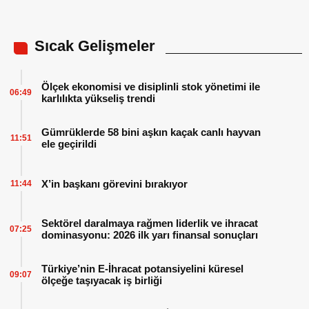
Sıcak Gelişmeler
Ölçek ekonomisi ve disiplinli stok yönetimi ile
06:49
karlılıkta yükseliş trendi
Gümrüklerde 58 bini aşkın kaçak canlı hayvan
11:51
ele geçirildi
X’in başkanı görevini bırakıyor
11:44
Sektörel daralmaya rağmen liderlik ve ihracat
07:25
dominasyonu: 2026 ilk yarı finansal sonuçları
Türkiye’nin E-İhracat potansiyelini küresel
09:07
ölçeğe taşıyacak iş birliği