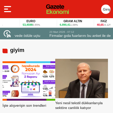
Giriş
Yap
EURO
GRAM ALTIN
FAİZ
53,4598
6.890,41
40,65
0,55%
1,09%
-0,12%
23 Mart 2026 - 07:12
le uçtu
Firmalar gıda fuarlarını bu anket ile değerlendirdi
giyim
Yeni nesil tekstil dükkanlarıyla
İşte alışverişin son trendleri
sektöre canlılık katıyor