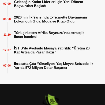
Geleceğin Kadın Liderleri İçin Yeni Dönem
07:09
Başvuruları Başladı
2026’nın İlk Yarısında E-Ticarette Büyümenin
06:58
Lokomotifi Gıda, Moda ve Kitap Oldu
Türk şirketten Afrika Boynuzu’nda stratejik
11:20
liman hamlesi
İSTİB’de Avokado Masaya Yatırıldı: “Üretim 20
12:07
Kat Artsa da Pazar Hazır”
İhracatta Çıta Yükseliyor: Yaş Meyve Sebzede İlk
07:06
Yarıda 572 Milyon Dolar Başarısı