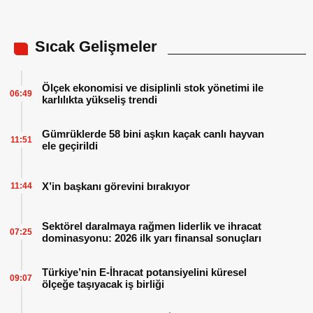
Sıcak Gelişmeler
Ölçek ekonomisi ve disiplinli stok yönetimi ile
06:49
karlılıkta yükseliş trendi
Gümrüklerde 58 bini aşkın kaçak canlı hayvan
11:51
ele geçirildi
X’in başkanı görevini bırakıyor
11:44
Sektörel daralmaya rağmen liderlik ve ihracat
07:25
dominasyonu: 2026 ilk yarı finansal sonuçları
Türkiye’nin E-İhracat potansiyelini küresel
09:07
ölçeğe taşıyacak iş birliği