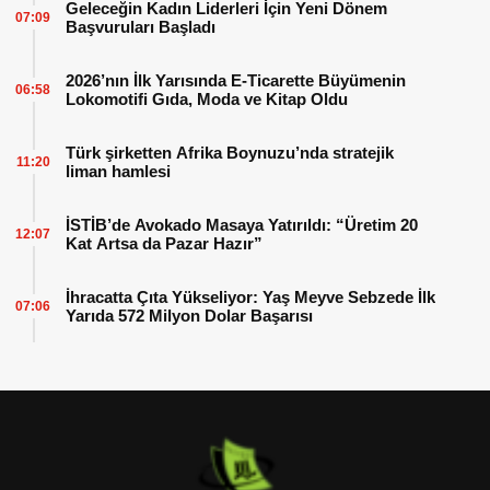
Geleceğin Kadın Liderleri İçin Yeni Dönem
07:09
Başvuruları Başladı
2026’nın İlk Yarısında E-Ticarette Büyümenin
06:58
Lokomotifi Gıda, Moda ve Kitap Oldu
Türk şirketten Afrika Boynuzu’nda stratejik
11:20
liman hamlesi
İSTİB’de Avokado Masaya Yatırıldı: “Üretim 20
12:07
Kat Artsa da Pazar Hazır”
İhracatta Çıta Yükseliyor: Yaş Meyve Sebzede İlk
07:06
Yarıda 572 Milyon Dolar Başarısı