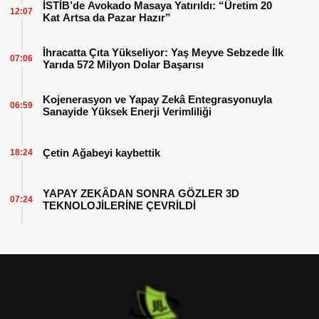
İSTİB’de Avokado Masaya Yatırıldı: “Üretim 20
12:07
Kat Artsa da Pazar Hazır”
İhracatta Çıta Yükseliyor: Yaş Meyve Sebzede İlk
07:06
Yarıda 572 Milyon Dolar Başarısı
Kojenerasyon ve Yapay Zekâ Entegrasyonuyla
06:59
Sanayide Yüksek Enerji Verimliliği
Çetin Ağabeyi kaybettik
18:24
YAPAY ZEKÂDAN SONRA GÖZLER 3D
07:24
TEKNOLOJİLERİNE ÇEVRİLDİ