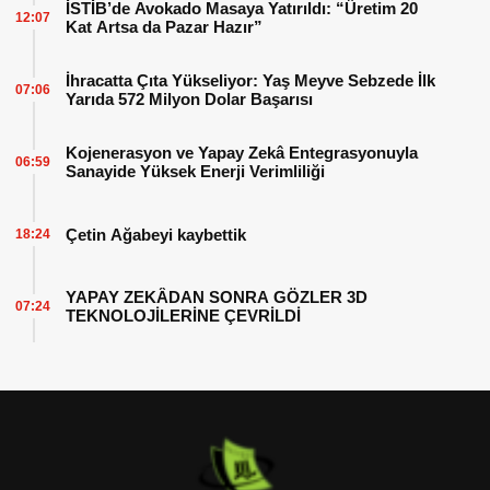
İSTİB’de Avokado Masaya Yatırıldı: “Üretim 20
12:07
Kat Artsa da Pazar Hazır”
İhracatta Çıta Yükseliyor: Yaş Meyve Sebzede İlk
07:06
Yarıda 572 Milyon Dolar Başarısı
Kojenerasyon ve Yapay Zekâ Entegrasyonuyla
06:59
Sanayide Yüksek Enerji Verimliliği
Çetin Ağabeyi kaybettik
18:24
YAPAY ZEKÂDAN SONRA GÖZLER 3D
07:24
TEKNOLOJİLERİNE ÇEVRİLDİ