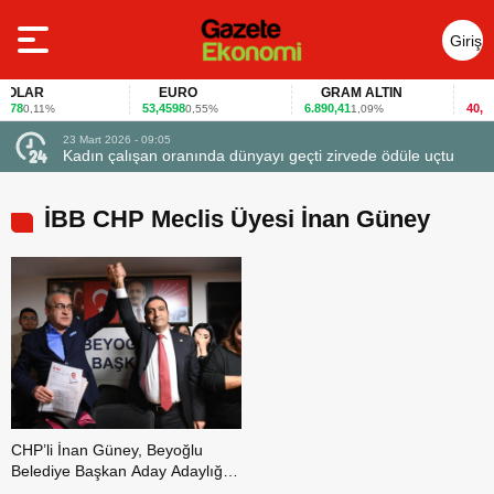
Giriş
Yap
LAR
EURO
GRAM ALTIN
FAİ
78
53,4598
6.890,41
40,65
0,11%
0,55%
1,09%
-0
23 Mart 2026 - 09:05
Kadın çalışan oranında dünyayı geçti zirvede ödüle uçtu
İBB CHP Meclis Üyesi İnan Güney
CHP’li İnan Güney, Beyoğlu
Belediye Başkan Aday Adaylığını
Açıkladı