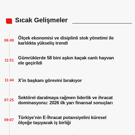
Sıcak Gelişmeler
Ölçek ekonomisi ve disiplinli stok yönetimi ile
06:49
karlılıkta yükseliş trendi
Gümrüklerde 58 bini aşkın kaçak canlı hayvan
11:51
ele geçirildi
X’in başkanı görevini bırakıyor
11:44
Sektörel daralmaya rağmen liderlik ve ihracat
07:25
dominasyonu: 2026 ilk yarı finansal sonuçları
Türkiye’nin E-İhracat potansiyelini küresel
09:07
ölçeğe taşıyacak iş birliği