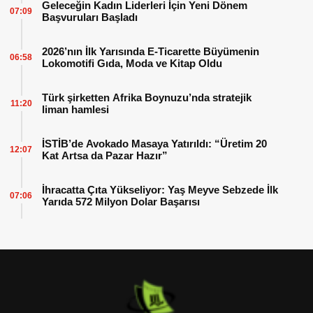
Geleceğin Kadın Liderleri İçin Yeni Dönem
07:09
Başvuruları Başladı
2026’nın İlk Yarısında E-Ticarette Büyümenin
06:58
Lokomotifi Gıda, Moda ve Kitap Oldu
Türk şirketten Afrika Boynuzu’nda stratejik
11:20
liman hamlesi
İSTİB’de Avokado Masaya Yatırıldı: “Üretim 20
12:07
Kat Artsa da Pazar Hazır”
İhracatta Çıta Yükseliyor: Yaş Meyve Sebzede İlk
07:06
Yarıda 572 Milyon Dolar Başarısı