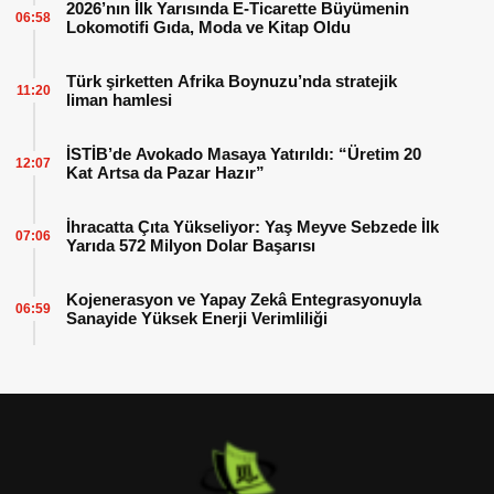
2026’nın İlk Yarısında E-Ticarette Büyümenin
06:58
Lokomotifi Gıda, Moda ve Kitap Oldu
Türk şirketten Afrika Boynuzu’nda stratejik
11:20
liman hamlesi
İSTİB’de Avokado Masaya Yatırıldı: “Üretim 20
12:07
Kat Artsa da Pazar Hazır”
İhracatta Çıta Yükseliyor: Yaş Meyve Sebzede İlk
07:06
Yarıda 572 Milyon Dolar Başarısı
Kojenerasyon ve Yapay Zekâ Entegrasyonuyla
06:59
Sanayide Yüksek Enerji Verimliliği