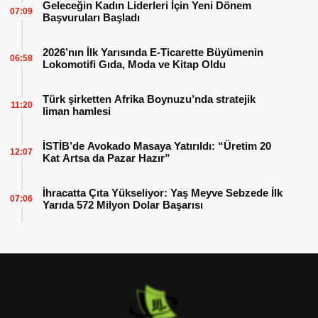
Geleceğin Kadın Liderleri İçin Yeni Dönem
07:09
Başvuruları Başladı
2026’nın İlk Yarısında E-Ticarette Büyümenin
06:58
Lokomotifi Gıda, Moda ve Kitap Oldu
Türk şirketten Afrika Boynuzu’nda stratejik
11:20
liman hamlesi
İSTİB’de Avokado Masaya Yatırıldı: “Üretim 20
12:07
Kat Artsa da Pazar Hazır”
İhracatta Çıta Yükseliyor: Yaş Meyve Sebzede İlk
07:06
Yarıda 572 Milyon Dolar Başarısı