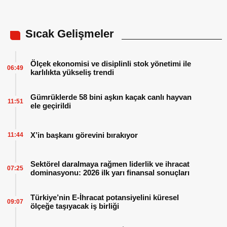
Sıcak Gelişmeler
Ölçek ekonomisi ve disiplinli stok yönetimi ile
06:49
karlılıkta yükseliş trendi
Gümrüklerde 58 bini aşkın kaçak canlı hayvan
11:51
ele geçirildi
X’in başkanı görevini bırakıyor
11:44
Sektörel daralmaya rağmen liderlik ve ihracat
07:25
dominasyonu: 2026 ilk yarı finansal sonuçları
Türkiye’nin E-İhracat potansiyelini küresel
09:07
ölçeğe taşıyacak iş birliği