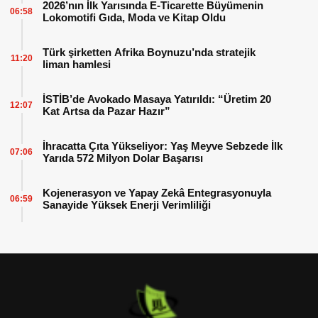
2026’nın İlk Yarısında E-Ticarette Büyümenin
06:58
Lokomotifi Gıda, Moda ve Kitap Oldu
Türk şirketten Afrika Boynuzu’nda stratejik
11:20
liman hamlesi
İSTİB’de Avokado Masaya Yatırıldı: “Üretim 20
12:07
Kat Artsa da Pazar Hazır”
İhracatta Çıta Yükseliyor: Yaş Meyve Sebzede İlk
07:06
Yarıda 572 Milyon Dolar Başarısı
Kojenerasyon ve Yapay Zekâ Entegrasyonuyla
06:59
Sanayide Yüksek Enerji Verimliliği