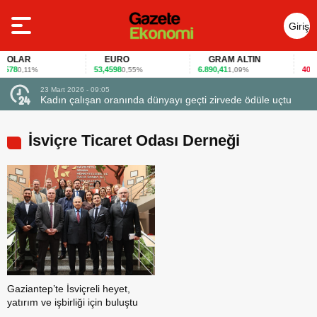
Giriş
Yap
OLAR
EURO
GRAM ALTIN
FA
578
53,4598
6.890,41
40,65
0,11%
0,55%
1,09%
23 Mart 2026 - 09:05
Kadın çalışan oranında dünyayı geçti zirvede ödüle uçtu
İsviçre Ticaret Odası Derneği
Gaziantep’te İsviçreli heyet,
yatırım ve işbirliği için buluştu