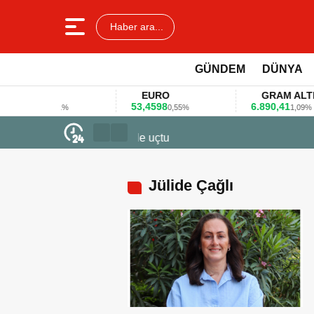
Haber ara...
GÜNDEM
DÜNYA
DOLAR
EURO
GRAM ALTIN
,3578
53,4598
6.890,41
0,11%
0,55%
1,09%
23 Mart 2026 - 07:12
Firmalar gıda fuarlarını bu anket ile
Jülide Çağlı