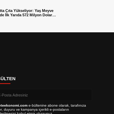
tta Çıta Yükseliyor: Yaş Meyve
e İlk Yarıda 572 Milyon Dolar
sı
BÜLTEN
eteekonomi.com
e-bültenine abone olarak, tarafınıza
r, duyuru ve kampanya içerikli e-postaların
erilmesini kabul etmiş olursunuz.