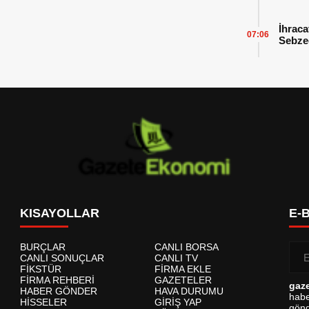
İhraca
07:06
Sebzed
Başarı
KISAYOLLAR
E-
BURÇLAR
CANLI BORSA
CANLI SONUÇLAR
CANLI TV
FİKSTÜR
FİRMA EKLE
FİRMA REHBERİ
GAZETELER
gaz
HABER GÖNDER
HAVA DURUMU
habe
HİSSELER
GİRİŞ YAP
gönd