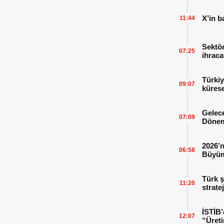
X’in b
11:44
Sektör
07:25
ihraca
finans
Türkiy
09:07
kürese
Gelece
07:09
Dönem
2026’n
06:58
Büyüm
Kitap
Türk ş
11:20
strate
İSTİB’
12:07
“Üreti