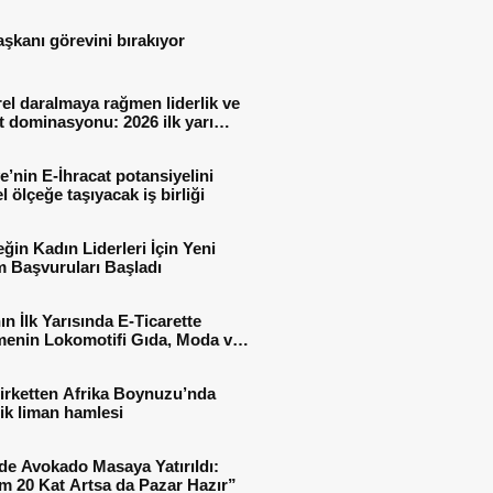
aşkanı görevini bırakıyor
el daralmaya rağmen liderlik ve
t dominasyonu: 2026 ilk yarı
al sonuçları
e’nin E-İhracat potansiyelini
l ölçeğe taşıyacak iş birliği
ğin Kadın Liderleri İçin Yeni
 Başvuruları Başladı
ın İlk Yarısında E-Ticarette
enin Lokomotifi Gıda, Moda ve
 Oldu
irketten Afrika Boynuzu’nda
jik liman hamlesi
de Avokado Masaya Yatırıldı:
m 20 Kat Artsa da Pazar Hazır”