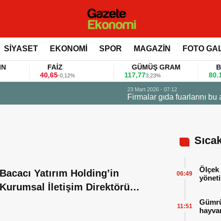
SİYASET
EKONOMİ
SPOR
MAGAZİN
FOTO GA
FAİZ
GÜMÜŞ GRAM
BITCO
40,65
117,77
80.155,
-0,12%
3,23%
 değerlendirdi
Sıca
Ölçek 
Bacacı Yatırım Holding’in
06:49
yöneti
Kurumsal İletişim Direktörü
Jülide Çağlı oldu
Gümrük
11:51
hayvan