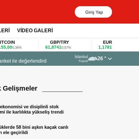
Giriş Yap
LERİ
VİDEO GALERİ
IN
GBP/TRY
EUR/USD
00
61,8741
1,1781
0,36%
0,57%
0,47%
13 Mart 2026 - 06:55
İstanbul
26 °
Huawei KOBİ’ler için yapay zekâ odaklı e
Kapalı
k Gelişmeler
ekonomisi ve disiplinli stok
mi ile karlılıkta yükseliş trendi
lerde 58 bini aşkın kaçak canlı
 ele geçirildi