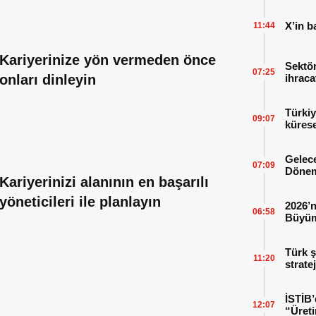
X’in b
11:44
Kariyerinize yön vermeden önce
Sektör
07:25
onları dinleyin
ihraca
finans
Türkiy
09:07
kürese
Gelece
07:09
Dönem
Kariyerinizi alanının en başarılı
yöneticileri ile planlayın
2026’n
06:58
Büyüm
Kitap
Türk ş
11:20
strate
İSTİB’
12:07
“Üreti