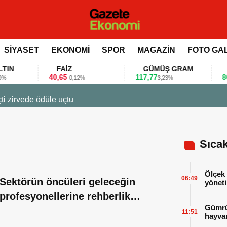
SİYASET
EKONOMİ
SPOR
MAGAZİN
FOTO GA
FAİZ
GÜMÜŞ GRAM
BIT
40,65
117,77
80.155
-0,12%
3,23%
 bu anket ile değerlendirdi
Sıca
Ölçek 
06:49
Sektörün öncüleri geleceğin
yöneti
profesyonellerine rehberlik
Gümrük
edecek
11:51
hayvan