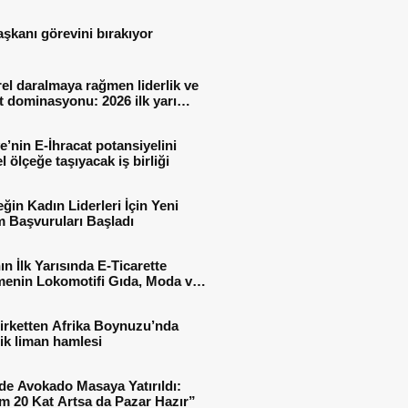
aşkanı görevini bırakıyor
el daralmaya rağmen liderlik ve
t dominasyonu: 2026 ilk yarı
al sonuçları
e’nin E-İhracat potansiyelini
l ölçeğe taşıyacak iş birliği
ğin Kadın Liderleri İçin Yeni
 Başvuruları Başladı
ın İlk Yarısında E-Ticarette
enin Lokomotifi Gıda, Moda ve
 Oldu
irketten Afrika Boynuzu’nda
jik liman hamlesi
de Avokado Masaya Yatırıldı:
m 20 Kat Artsa da Pazar Hazır”