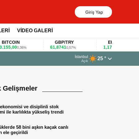
Giriş Yap
LERİ
VİDEO GALERİ
COIN
GBP/TRY
EUR/USD
,00
61,8741
1,1781
0,36%
0,57%
0,47%
13 Mart 2026 - 06:55
İstanbul
25 °
Huawei KOBİ’ler için yapay z
Açık
k Gelişmeler
ekonomisi ve disiplinli stok
mi ile karlılıkta yükseliş trendi
lerde 58 bini aşkın kaçak canlı
 ele geçirildi