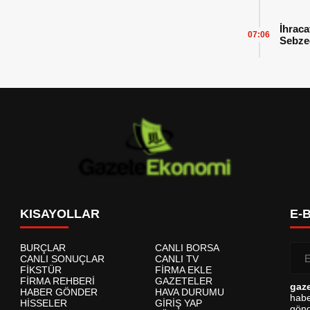
İhraca
07:06
Sebzed
Başarı
KISAYOLLAR
E-
BURÇLAR
CANLI BORSA
CANLI SONUÇLAR
CANLI TV
FİKSTÜR
FİRMA EKLE
FİRMA REHBERİ
GAZETELER
gaz
HABER GÖNDER
HAVA DURUMU
habe
HİSSELER
GİRİŞ YAP
gönd