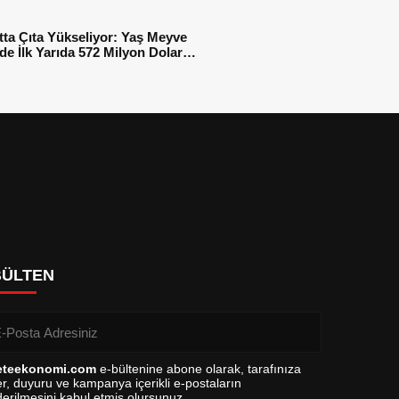
tta Çıta Yükseliyor: Yaş Meyve
e İlk Yarıda 572 Milyon Dolar
sı
BÜLTEN
eteekonomi.com
e-bültenine abone olarak, tarafınıza
r, duyuru ve kampanya içerikli e-postaların
erilmesini kabul etmiş olursunuz.