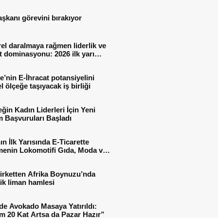
aşkanı görevini bırakıyor
el daralmaya rağmen liderlik ve
t dominasyonu: 2026 ilk yarı
al sonuçları
e’nin E-İhracat potansiyelini
l ölçeğe taşıyacak iş birliği
ğin Kadın Liderleri İçin Yeni
 Başvuruları Başladı
ın İlk Yarısında E-Ticarette
enin Lokomotifi Gıda, Moda ve
 Oldu
irketten Afrika Boynuzu’nda
jik liman hamlesi
de Avokado Masaya Yatırıldı:
m 20 Kat Artsa da Pazar Hazır”