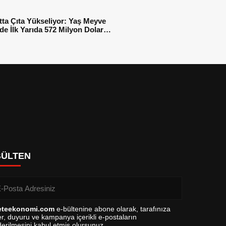
tta Çıta Yükseliyor: Yaş Meyve
e İlk Yarıda 572 Milyon Dolar
sı
BÜLTEN
eteekonomi.com
e-bültenine abone olarak, tarafınıza
r, duyuru ve kampanya içerikli e-postaların
erilmesini kabul etmiş olursunuz.