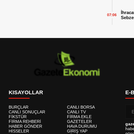
İhraca
07:06
Sebzed
Başarı
KISAYOLLAR
E-
BURÇLAR
CANLI BORSA
CANLI SONUÇLAR
CANLI TV
FİKSTÜR
FİRMA EKLE
FİRMA REHBERİ
GAZETELER
gaz
HABER GÖNDER
HAVA DURUMU
habe
HİSSELER
GİRİŞ YAP
gönd