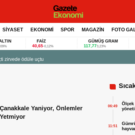
SİYASET
EKONOMİ
SPOR
MAGAZİN
FOTO GA
N
FAİZ
GÜMÜŞ GRAM
BI
40,65
117,77
80.1
-0,12%
3,23%
2026 - 07:12
ar gıda fuarlarını bu anket ile değerlendirdi
Sıca
Ölçek 
06:49
Çanakkale Yaniyor, Önlemler
yöneti
Yetmiyor
Gümrük
11:51
hayvan