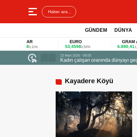
Haber ara...
GÜNDEM
DÜNYA
DOLAR
EURO
GRAM ALTI
45,3578
53,4598
6.890,41
0,11%
0,55%
1,09%
23 Mart 
Firmal
Kayadere Köyü