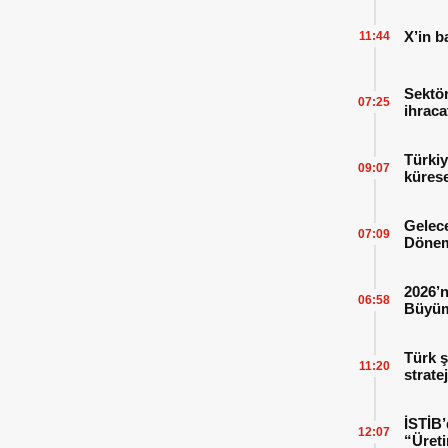
X’in b
11:44
Sektör
07:25
ihraca
finans
Türkiy
09:07
kürese
Gelece
07:09
Dönem
2026’n
06:58
Büyüm
Kitap
Türk ş
11:20
strate
İSTİB’
12:07
“Üreti