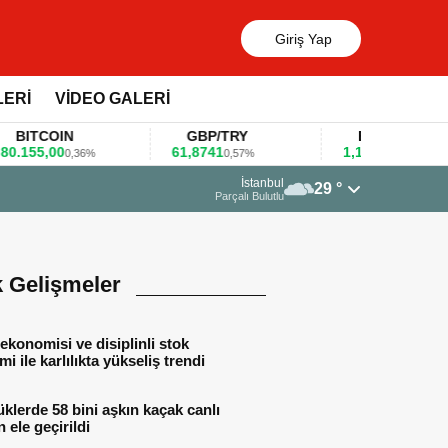
Giriş Yap
LERİ
VİDEO GALERİ
TCOIN
GBP/TRY
EUR/USD
55,00
61,8741
1,1781
0,36%
0,57%
0,47%
13 Mart 2026 - 
İstanbul
29 °
Huawei KOBİ
Parçalı Bulutlu
k Gelişmeler
ekonomisi ve disiplinli stok
mi ile karlılıkta yükseliş trendi
lerde 58 bini aşkın kaçak canlı
 ele geçirildi