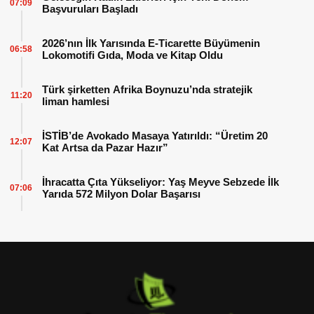
07:09
Başvuruları Başladı
2026’nın İlk Yarısında E-Ticarette Büyümenin
06:58
Lokomotifi Gıda, Moda ve Kitap Oldu
Türk şirketten Afrika Boynuzu’nda stratejik
11:20
liman hamlesi
İSTİB’de Avokado Masaya Yatırıldı: “Üretim 20
12:07
Kat Artsa da Pazar Hazır”
İhracatta Çıta Yükseliyor: Yaş Meyve Sebzede İlk
07:06
Yarıda 572 Milyon Dolar Başarısı