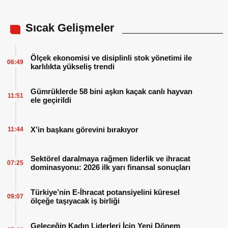
Sıcak Gelişmeler
Ölçek ekonomisi ve disiplinli stok yönetimi ile
06:49
karlılıkta yükseliş trendi
Gümrüklerde 58 bini aşkın kaçak canlı hayvan
11:51
ele geçirildi
X’in başkanı görevini bırakıyor
11:44
Sektörel daralmaya rağmen liderlik ve ihracat
07:25
dominasyonu: 2026 ilk yarı finansal sonuçları
Türkiye’nin E-İhracat potansiyelini küresel
09:07
ölçeğe taşıyacak iş birliği
Geleceğin Kadın Liderleri İçin Yeni Dönem