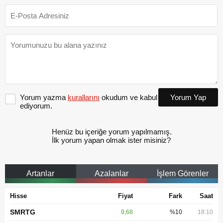
Yorum yazma
kurallarını
okudum ve kabul
Yorum Yap
ediyorum.
Henüz bu içeriğe yorum yapılmamış.
İlk yorum yapan olmak ister misiniz?
Artanlar
Azalanlar
İşlem Görenler
Hisse
Fiyat
Fark
Saat
SMRTG
9,68
%10
18:10