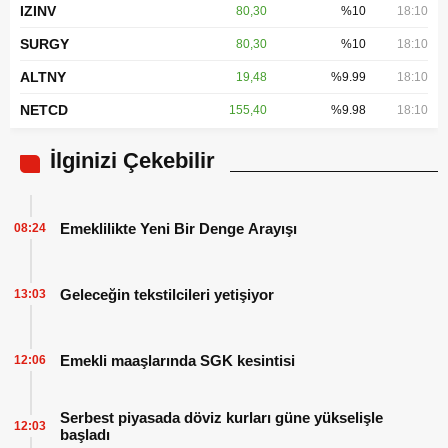
IZINV
80,30
%10
18:10
SURGY
80,30
%10
18:10
ALTNY
19,48
%9.99
18:10
NETCD
155,40
%9.98
18:10
İlginizi Çekebilir
Emeklilikte Yeni Bir Denge Arayışı
08:24
Geleceğin tekstilcileri yetişiyor
13:03
Emekli maaşlarında SGK kesintisi
12:06
Serbest piyasada döviz kurları güne yükselişle
12:03
başladı