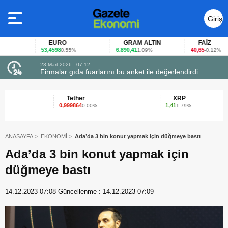
Giriş
Yap
EURO
GRAM ALTIN
FAİZ
53,4598
6.890,41
40,65
0,55%
1,09%
-0,12%
23 Mart 2026 - 07:12
uçtu
Firmalar gıda fuarlarını bu anket ile değerlendirdi
Tether
XRP
0,999864
1,41
0.00%
1.79%
ANASAYFA
EKONOMİ
Ada’da 3 bin konut yapmak için düğmeye bastı
Ada’da 3 bin konut yapmak için
düğmeye bastı
14.12.2023 07:08
Güncellenme :
14.12.2023 07:09