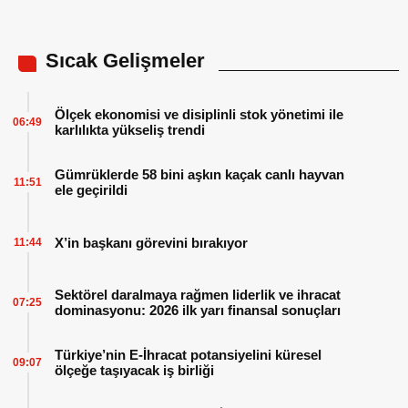
Sıcak Gelişmeler
Ölçek ekonomisi ve disiplinli stok yönetimi ile
06:49
karlılıkta yükseliş trendi
Gümrüklerde 58 bini aşkın kaçak canlı hayvan
11:51
ele geçirildi
X’in başkanı görevini bırakıyor
11:44
Sektörel daralmaya rağmen liderlik ve ihracat
07:25
dominasyonu: 2026 ilk yarı finansal sonuçları
Türkiye’nin E-İhracat potansiyelini küresel
09:07
ölçeğe taşıyacak iş birliği