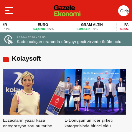
Giriş
Yap
AR
EURO
GRAM ALTIN
FAİZ
53,4598
6.890,41
40,65
,11%
0,55%
1,09%
-0,12
- 09:05
23 Mart 2026 - 07:12
şan oranında dünyayı geçti zirvede ödüle uçtu
Firmalar gıda fuarla
Kolaysoft
Eczacıların yazar kasa
E-Dönüşümün lider şirketi
entegrasyon sorunu tarihe
kategorisinde birinci oldu
karışıyor