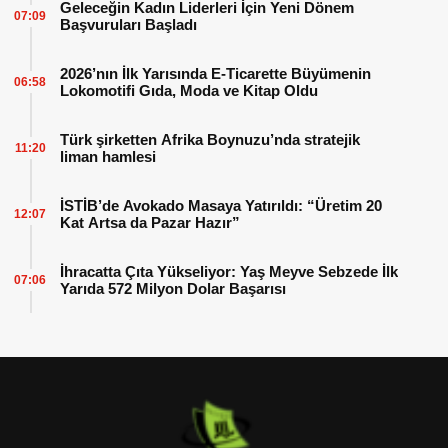
Geleceğin Kadın Liderleri İçin Yeni Dönem
07:09
Başvuruları Başladı
2026’nın İlk Yarısında E-Ticarette Büyümenin
06:58
Lokomotifi Gıda, Moda ve Kitap Oldu
Türk şirketten Afrika Boynuzu’nda stratejik
11:20
liman hamlesi
İSTİB’de Avokado Masaya Yatırıldı: “Üretim 20
12:07
Kat Artsa da Pazar Hazır”
İhracatta Çıta Yükseliyor: Yaş Meyve Sebzede İlk
07:06
Yarıda 572 Milyon Dolar Başarısı