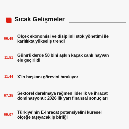
Sıcak Gelişmeler
Ölçek ekonomisi ve disiplinli stok yönetimi ile
06:49
karlılıkta yükseliş trendi
Gümrüklerde 58 bini aşkın kaçak canlı hayvan
11:51
ele geçirildi
X’in başkanı görevini bırakıyor
11:44
Sektörel daralmaya rağmen liderlik ve ihracat
07:25
dominasyonu: 2026 ilk yarı finansal sonuçları
Türkiye’nin E-İhracat potansiyelini küresel
09:07
ölçeğe taşıyacak iş birliği