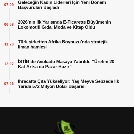
Geleceğin Kadın Liderleri İçin Yeni Dönem
07:09
Başvuruları Başladı
2026’nın İlk Yarısında E-Ticarette Büyümenin
06:58
Lokomotifi Gıda, Moda ve Kitap Oldu
Türk şirketten Afrika Boynuzu’nda stratejik
11:20
liman hamlesi
İSTİB’de Avokado Masaya Yatırıldı: “Üretim 20
12:07
Kat Artsa da Pazar Hazır”
İhracatta Çıta Yükseliyor: Yaş Meyve Sebzede İlk
07:06
Yarıda 572 Milyon Dolar Başarısı