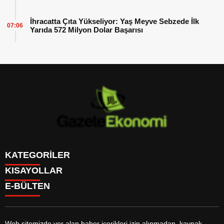
İhracatta Çıta Yükseliyor: Yaş Meyve Sebzede İlk
07:06
Yarıda 572 Milyon Dolar Başarısı
KATEGORİLER
KISAYOLLAR
GÜNDEM
E-BÜLTEN
DÜNYA
BURÇLAR
SİYASET
CANLI BORSA
EKONOMİ
CANLI SONUÇLAR
SPOR
CANLI TV
MAGAZİN
Web sitemizde yer alan haber içerikleri izin alınmadan, kaynak