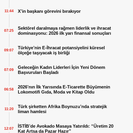
X’in başkanı görevini bırakıyor
11:44
Sektörel daralmaya rağmen liderlik ve ihracat
07:25
dominasyonu: 2026 ilk yarı finansal sonuçları
Türkiye’nin E-İhracat potansiyelini küresel
09:07
ölçeğe taşıyacak iş birliği
Geleceğin Kadın Liderleri İçin Yeni Dönem
07:09
Başvuruları Başladı
2026’nın İlk Yarısında E-Ticarette Büyümenin
06:58
Lokomotifi Gıda, Moda ve Kitap Oldu
Türk şirketten Afrika Boynuzu’nda stratejik
11:20
liman hamlesi
İSTİB’de Avokado Masaya Yatırıldı: “Üretim 20
12:07
Kat Artsa da Pazar Hazır”