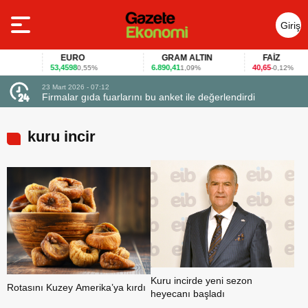
Giriş
Yap
EURO
GRAM ALTIN
FAİZ
53,4598
6.890,41
40,65
0,55%
1,09%
-0,12%
23 Mart 2026 - 07:12
uçtu
Firmalar gıda fuarlarını bu anket ile değerlendirdi
kuru incir
Kuru incirde yeni sezon
Rotasını Kuzey Amerika’ya kırdı
heyecanı başladı