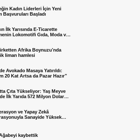
ğin Kadın Liderleri İçin Yeni
 Başvuruları Başladı
ın İlk Yarısında E-Ticarette
enin Lokomotifi Gıda, Moda ve
 Oldu
irketten Afrika Boynuzu’nda
jik liman hamlesi
de Avokado Masaya Yatırıldı:
m 20 Kat Artsa da Pazar Hazır”
tta Çıta Yükseliyor: Yaş Meyve
e İlk Yarıda 572 Milyon Dolar
sı
erasyon ve Yapay Zekâ
rasyonuyla Sanayide Yüksek
 Verimliliği
Ağabeyi kaybettik