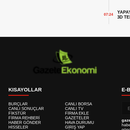
YAPA
07:24
3D T
KISAYOLLAR
E-
BURÇLAR
CANLI BORSA
CANLI SONUÇLAR
CANLI TV
FİKSTÜR
FİRMA EKLE
FİRMA REHBERİ
GAZETELER
gaz
HABER GÖNDER
HAVA DURUMU
habe
HİSSELER
GİRİŞ YAP
gönd