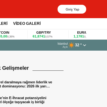
Giriş Yap
LERİ
VİDEO GALERİ
N
GBP/TRY
EUR/USD
61,8741
1,1781
0,36%
0,57%
0,47%
13 Mart 2026 - 06:55
İstanbul
32 °
Huawei KOBİ’ler için yapay zekâ odaklı e
Açık
k Gelişmeler
el daralmaya rağmen liderlik ve
t dominasyonu: 2026 ilk yarı
al sonuçları
e’nin E-İhracat potansiyelini
l ölçeğe taşıyacak iş birliği