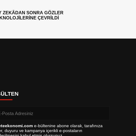
Y ZEKÂDAN SONRA GÖZLER
EKNOLOJİLERİNE ÇEVRİLDİ
BÜLTEN
eteekonomi.com
e-bültenine abone olarak, tarafınıza
r, duyuru ve kampanya içerikli e-postaların
erilmesini kabul etmiş olursunuz.