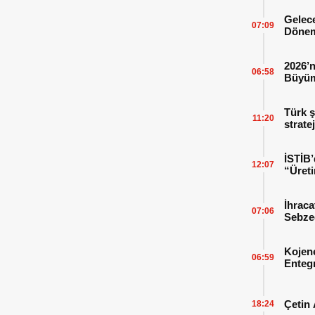
Gelece
07:09
Dönem
2026’n
06:58
Büyüm
Kitap
Türk ş
11:20
strate
İSTİB’
12:07
“Üreti
İhraca
07:06
Sebzed
Başarı
Kojen
06:59
Enteg
Enerji
Çetin 
18:24