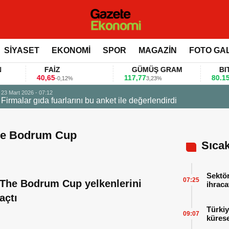
SİYASET
EKONOMİ
SPOR
MAGAZİN
FOTO GA
FAİZ
GÜMÜŞ GRAM
BITCOI
40,65
117,77
80.155,00
-0,12%
3,23%
 değerlendirdi
The Bodrum Cup
Sıca
Sektör
07:25
The Bodrum Cup yelkenlerini
ihraca
finans
açtı
Türkiy
09:07
kürese