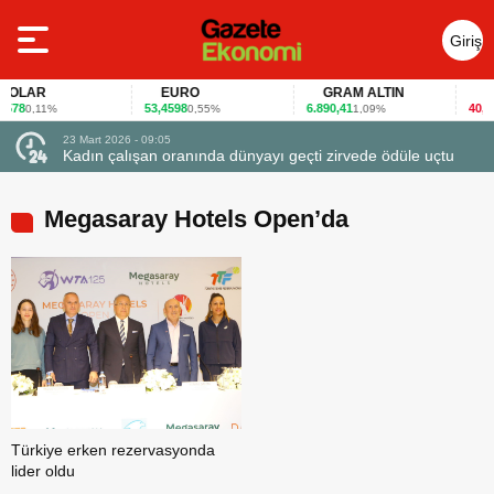
Giriş
Yap
OLAR
EURO
GRAM ALTIN
FAİ
78
53,4598
6.890,41
40,65
0,11%
0,55%
1,09%
-
23 Mart 2026 - 09:05
Kadın çalışan oranında dünyayı geçti zirvede ödüle uçtu
Megasaray Hotels Open’da
Türkiye erken rezervasyonda
lider oldu