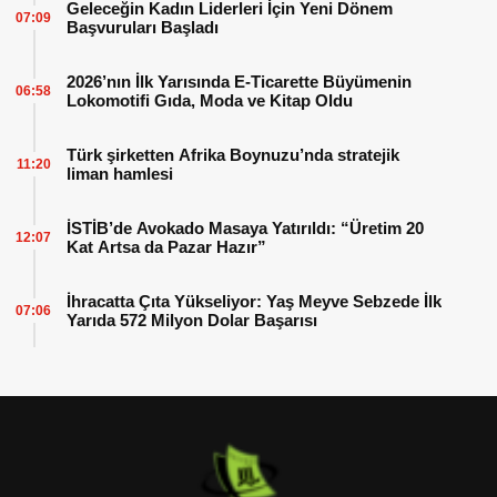
Geleceğin Kadın Liderleri İçin Yeni Dönem
07:09
Başvuruları Başladı
2026’nın İlk Yarısında E-Ticarette Büyümenin
06:58
Lokomotifi Gıda, Moda ve Kitap Oldu
Türk şirketten Afrika Boynuzu’nda stratejik
11:20
liman hamlesi
İSTİB’de Avokado Masaya Yatırıldı: “Üretim 20
12:07
Kat Artsa da Pazar Hazır”
İhracatta Çıta Yükseliyor: Yaş Meyve Sebzede İlk
07:06
Yarıda 572 Milyon Dolar Başarısı