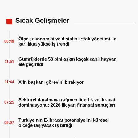
Sıcak Gelişmeler
Ölçek ekonomisi ve disiplinli stok yönetimi ile
06:49
karlılıkta yükseliş trendi
Gümrüklerde 58 bini aşkın kaçak canlı hayvan
11:51
ele geçirildi
X’in başkanı görevini bırakıyor
11:44
Sektörel daralmaya rağmen liderlik ve ihracat
07:25
dominasyonu: 2026 ilk yarı finansal sonuçları
Türkiye’nin E-İhracat potansiyelini küresel
09:07
ölçeğe taşıyacak iş birliği