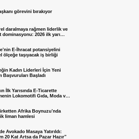
aşkanı görevini bırakıyor
el daralmaya rağmen liderlik ve
t dominasyonu: 2026 ilk yarı
al sonuçları
e’nin E-İhracat potansiyelini
l ölçeğe taşıyacak iş birliği
ğin Kadın Liderleri İçin Yeni
 Başvuruları Başladı
ın İlk Yarısında E-Ticarette
enin Lokomotifi Gıda, Moda ve
 Oldu
irketten Afrika Boynuzu’nda
jik liman hamlesi
de Avokado Masaya Yatırıldı:
m 20 Kat Artsa da Pazar Hazır”