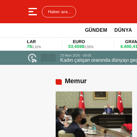
Haber ara...
GÜNDEM
DÜNYA
DOLAR
EURO
GRAM ALT
45,3578
53,4598
6.890,41
0,11%
0,55%
1,09%
geçti zirvede ödüle uçtu
Memur