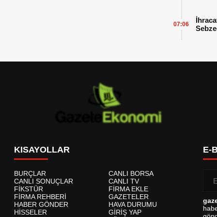
İhraca
07:06
Sebzed
Başarı
KISAYOLLAR
E-
BURÇLAR
CANLI BORSA
CANLI SONUÇLAR
CANLI TV
FİKSTÜR
FİRMA EKLE
FİRMA REHBERİ
GAZETELER
gaz
HABER GÖNDER
HAVA DURUMU
habe
HİSSELER
GİRİŞ YAP
gönd