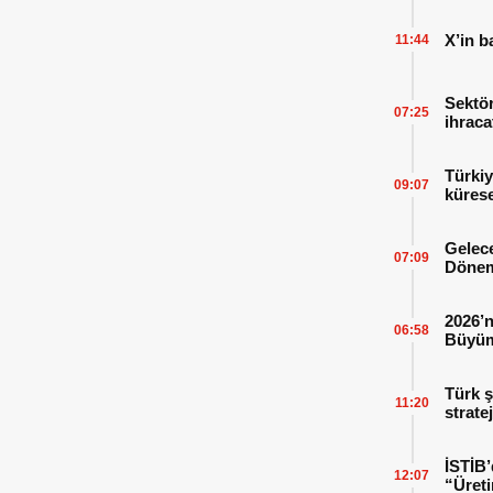
X’in b
11:44
Sektör
07:25
ihraca
finans
Türkiy
09:07
kürese
Gelece
07:09
Dönem
2026’n
06:58
Büyüm
Kitap
Türk ş
11:20
strate
İSTİB’
12:07
“Üreti