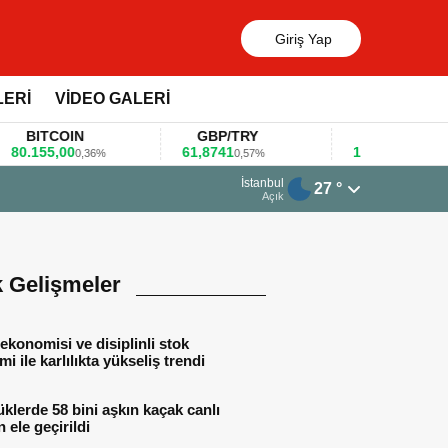
Giriş Yap
LERİ
VİDEO GALERİ
ITCOIN
GBP/TRY
EUR/USD
155,00
61,8741
1,1781
0,36%
0,57%
0,47%
İstanbul
27 °
eğerlendirdi
Açık
k Gelişmeler
ekonomisi ve disiplinli stok
mi ile karlılıkta yükseliş trendi
lerde 58 bini aşkın kaçak canlı
 ele geçirildi