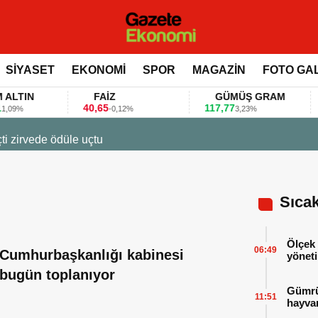
SİYASET
EKONOMİ
SPOR
MAGAZİN
FOTO GA
IN
FAİZ
GÜMÜŞ GRAM
B
40,65
117,77
80.
-0,12%
3,23%
23 Mart 2026 - 07:12
Firmalar gıda fuarlarını bu anket ile d
Sıca
Ölçek 
06:49
Cumhurbaşkanlığı kabinesi
yöneti
bugün toplanıyor
Gümrük
11:51
hayvan