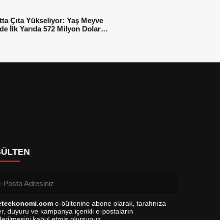
tta Çıta Yükseliyor: Yaş Meyve
e İlk Yarıda 572 Milyon Dolar
sı
BÜLTEN
eteekonomi.com
e-bültenine abone olarak, tarafınıza
r, duyuru ve kampanya içerikli e-postaların
erilmesini kabul etmiş olursunuz.