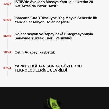
İSTİB’de Avokado Masaya Yatırıldı: “Üretim 20
12:07
Kat Artsa da Pazar Hazır”
İhracatta Çıta Yükseliyor: Yaş Meyve Sebzede İlk
07:06
Yarıda 572 Milyon Dolar Başarısı
Kojenerasyon ve Yapay Zekâ Entegrasyonuyla
06:59
Sanayide Yüksek Enerji Verimliliği
Çetin Ağabeyi kaybettik
18:24
YAPAY ZEKÂDAN SONRA GÖZLER 3D
07:24
TEKNOLOJİLERİNE ÇEVRİLDİ