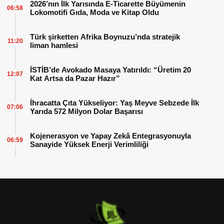
2026’nın İlk Yarısında E-Ticarette Büyümenin
06:58
Lokomotifi Gıda, Moda ve Kitap Oldu
Türk şirketten Afrika Boynuzu’nda stratejik
11:20
liman hamlesi
İSTİB’de Avokado Masaya Yatırıldı: “Üretim 20
12:07
Kat Artsa da Pazar Hazır”
İhracatta Çıta Yükseliyor: Yaş Meyve Sebzede İlk
07:06
Yarıda 572 Milyon Dolar Başarısı
Kojenerasyon ve Yapay Zekâ Entegrasyonuyla
06:59
Sanayide Yüksek Enerji Verimliliği