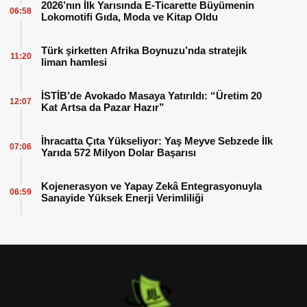
2026’nın İlk Yarısında E-Ticarette Büyümenin
06:58
Lokomotifi Gıda, Moda ve Kitap Oldu
Türk şirketten Afrika Boynuzu’nda stratejik
11:20
liman hamlesi
İSTİB’de Avokado Masaya Yatırıldı: “Üretim 20
12:07
Kat Artsa da Pazar Hazır”
İhracatta Çıta Yükseliyor: Yaş Meyve Sebzede İlk
07:06
Yarıda 572 Milyon Dolar Başarısı
Kojenerasyon ve Yapay Zekâ Entegrasyonuyla
06:59
Sanayide Yüksek Enerji Verimliliği