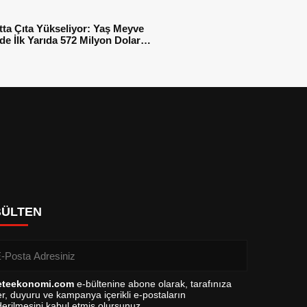
tta Çıta Yükseliyor: Yaş Meyve
e İlk Yarıda 572 Milyon Dolar
sı
BÜLTEN
eteekonomi.com
e-bültenine abone olarak, tarafınıza
r, duyuru ve kampanya içerikli e-postaların
erilmesini kabul etmiş olursunuz.