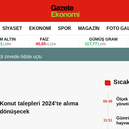
SİYASET
EKONOMİ
SPOR
MAGAZİN
FOTO GA
TIN
FAİZ
GÜMÜŞ GRAM
40,65
117,77
80
%
-0,12%
3,23%
uçtu
Sıca
Ölçek 
06:49
Konut talepleri 2024’te alıma
yöneti
dönüşecek
Gümrük
11:51
hayvan