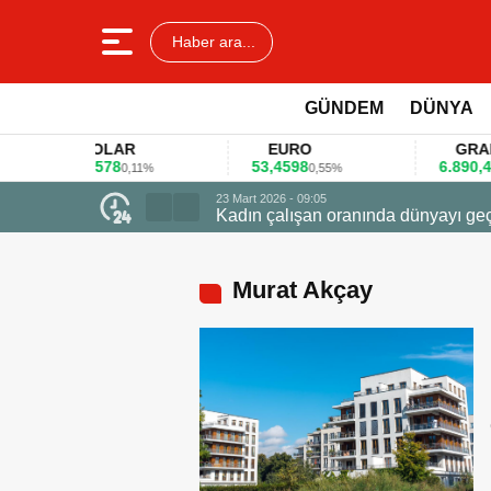
Haber ara...
GÜNDEM
DÜNYA
DOLAR
EURO
GRAM AL
45,3578
53,4598
6.890,41
0,11%
0,55%
1,09
23 Mart 2026 - 09:05
Kadın çalışan oranında dünyayı geçti zirvede ödüle 
Murat Akçay