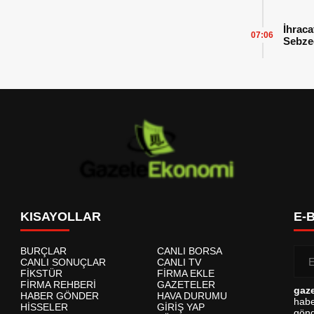
İhraca
07:06
Sebzed
Başarı
KISAYOLLAR
E-
BURÇLAR
CANLI BORSA
CANLI SONUÇLAR
CANLI TV
FİKSTÜR
FİRMA EKLE
FİRMA REHBERİ
GAZETELER
gaz
HABER GÖNDER
HAVA DURUMU
habe
HİSSELER
GİRİŞ YAP
gönd