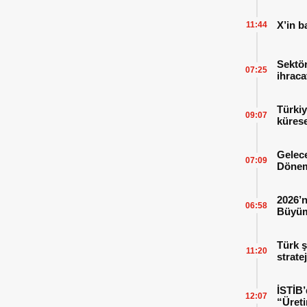
X’in b
11:44
Sektör
07:25
ihraca
finans
Türkiy
09:07
kürese
Gelece
07:09
Dönem
2026’n
06:58
Büyüm
Kitap
Türk ş
11:20
strate
İSTİB’
12:07
“Üreti