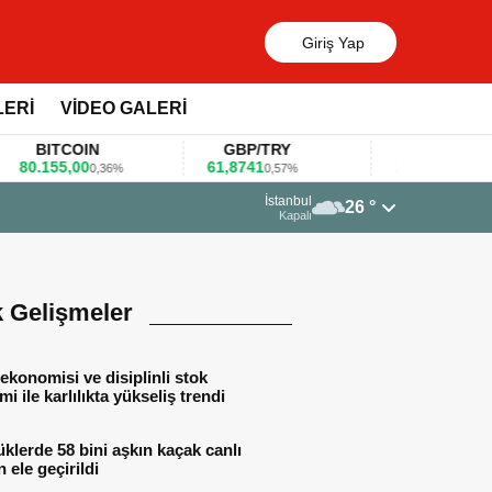
Giriş Yap
LERİ
VİDEO GALERİ
BITCOIN
GBP/TRY
EUR/USD
.155,00
61,8741
1,1781
0,36%
0,57%
0,47%
23 Mart 2026 - 07:12
İstanbul
26 °
Firmalar gıda fuarlarını bu anket ile değerlendirdi
Kapalı
k Gelişmeler
ekonomisi ve disiplinli stok
mi ile karlılıkta yükseliş trendi
lerde 58 bini aşkın kaçak canlı
 ele geçirildi