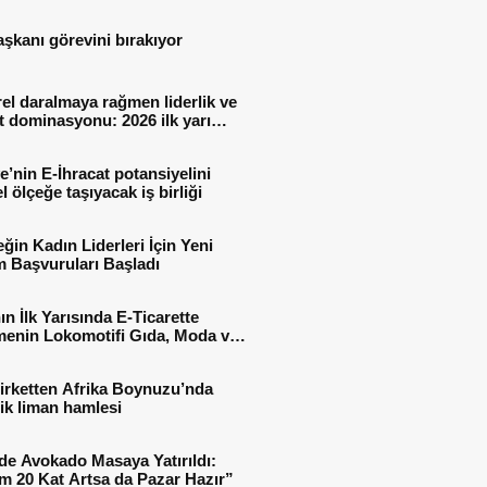
aşkanı görevini bırakıyor
el daralmaya rağmen liderlik ve
t dominasyonu: 2026 ilk yarı
al sonuçları
e’nin E-İhracat potansiyelini
l ölçeğe taşıyacak iş birliği
ğin Kadın Liderleri İçin Yeni
 Başvuruları Başladı
ın İlk Yarısında E-Ticarette
enin Lokomotifi Gıda, Moda ve
 Oldu
irketten Afrika Boynuzu’nda
jik liman hamlesi
de Avokado Masaya Yatırıldı:
m 20 Kat Artsa da Pazar Hazır”