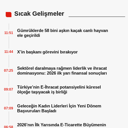
Sıcak Gelişmeler
Gümrüklerde 58 bini aşkın kaçak canlı hayvan
11:51
ele geçirildi
X’in başkanı görevini bırakıyor
11:44
Sektörel daralmaya rağmen liderlik ve ihracat
07:25
dominasyonu: 2026 ilk yarı finansal sonuçları
Türkiye’nin E-İhracat potansiyelini küresel
09:07
ölçeğe taşıyacak iş birliği
Geleceğin Kadın Liderleri İçin Yeni Dönem
07:09
Başvuruları Başladı
2026’nın İlk Yarısında E-Ticarette Büyümenin
06:58